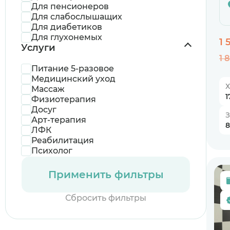
Для пенсионеров
Для слабослышащих
Для диабетиков
Для глухонемых
1 
Услуги
1 
Питание 5-разовое
Медицинский уход
Х
Массаж
1
Физиотерапия
Досуг
Арт-терапия
8
ЛФК
Реабилитация
Психолог
Применить фильтры
Сбросить фильтры