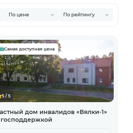
икой
икой
икой
ким соглашением
ким соглашением
ким соглашением
01
/
07
не
Самая доступная цена
5 / 5
астный дом инвалидов «Вялки-1»
 господдержкой