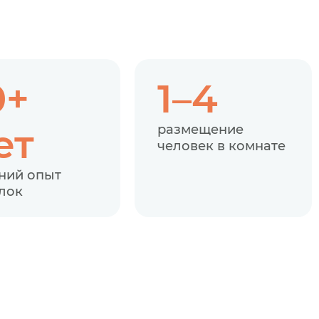
0+
1–4
ет
размещение
человек в комнате
ний опыт
лок