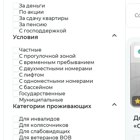
Узнаю информ
За деньги
По акции
С
За сдачу квартиры
Предыдущий 
За пенсию
С господдержкой
Условия
Частные
С прогулочной зоной
С временным пребыванием
С двухместными номерами
С лифтом
С одноместными номерами
С бассейном
Государственные
Муниципальные
Категории проживающих
Д
Для инвалидов
Для колясочников
«
Для слабовидящих
Для ветеранов ВОВ