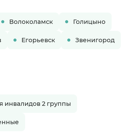
Волоколамск
Голицыно
в
Егорьевск
Звенигород
я инвалидов 2 группы
?
венные