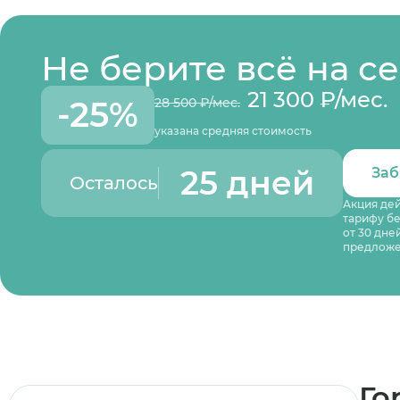
Не берите всё на с
21 300 ₽/мес.
-25%
28 500 ₽/мес.
указана средняя стоимость
25 дней
Заб
Осталось
Акция дей
тарифу бе
от 30 дне
предложе
Го