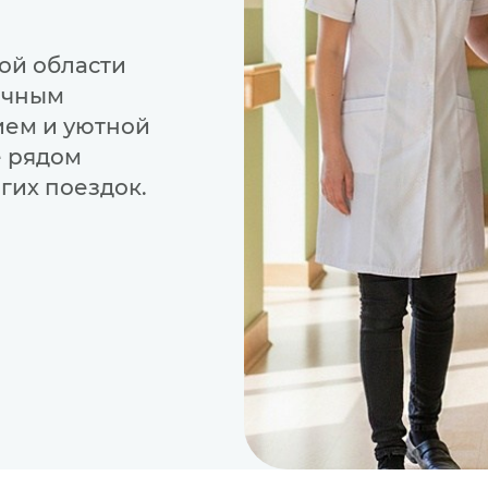
ой области
очным
ием и уютной
е рядом
гих поездок.