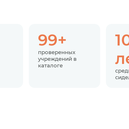
99+
1
л
проверенных
учреждений в
каталоге
сред
сиде