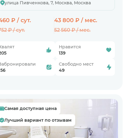
улица Пивченкова, 7, Москва, Москва
 460 ₽ / сут.
43 800 ₽ / мес.
752 ₽ / сут.
52 560 ₽ / мес.
Хвалят
Нравится
205
139
Забронировали
Свободно мест
156
49
Самая доступная цена
Лучший вариант по отзывам