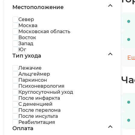
Местоположение
Север
Москва
Московская область
Восток
Запад
Юг
Тип ухода
Ещ
Лежачие
Альцгеймер
Ча
Паркинсон
Психоневрология
Круглосуточный уход
После инфаркта
С деменцией
Когда план
После перелома
После инсульта
Реабилитация
В ближайшее 
Оплата