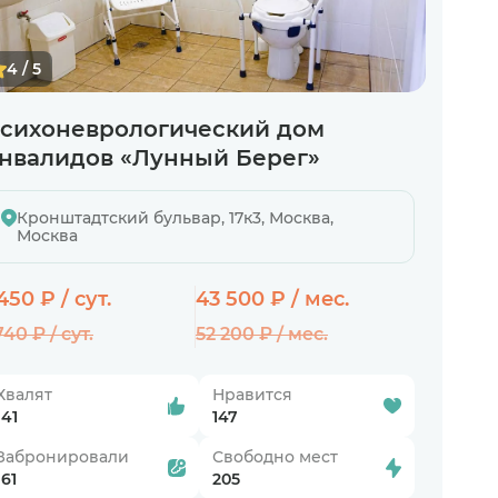
4 / 5
сихоневрологический дом
нвалидов «Лунный Берег»
Кронштадтский бульвар, 17к3, Москва,
Москва
 450 ₽ / сут.
43 500 ₽ / мес.
740 ₽ / сут.
52 200 ₽ / мес.
Хвалят
Нравится
141
147
Забронировали
Свободно мест
161
205