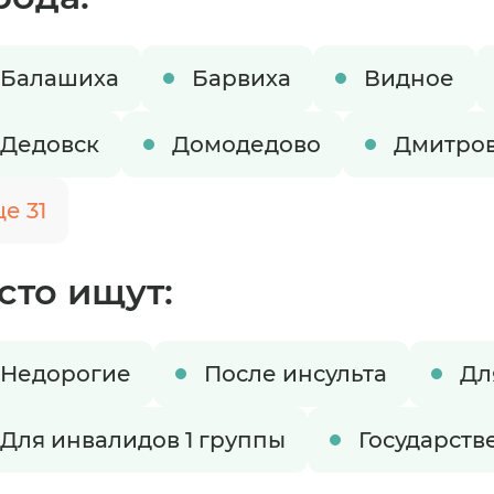
Балашиха
Барвиха
Видное
Дедовск
Домодедово
Дмитро
е 31
сто ищут:
Недорогие
После инсульта
Дл
ируете размещение в пансионате
Для инвалидов 1 группы
Государст
время