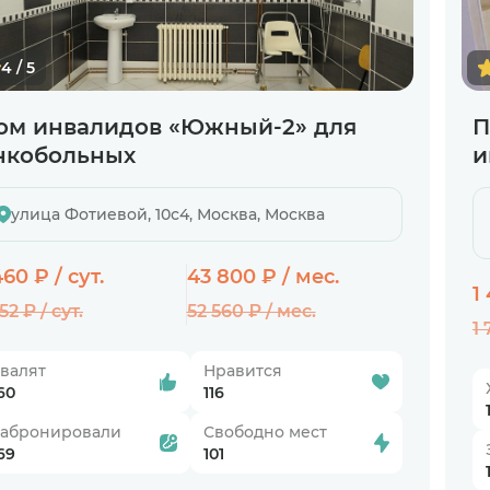
4 / 5
ом инвалидов «Южный-2» для
П
нкобольных
и
улица Фотиевой, 10с4, Москва, Москва
460 ₽ / сут.
43 800 ₽ / мес.
1
52 ₽ / сут.
52 560 ₽ / мес.
1 
валят
Нравится
60
116
Забронировали
Свободно мест
69
101