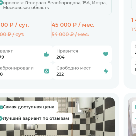
проспект Генерала Белобородова, 15А, Истра,
Московская область
1
500 ₽ / сут.
45 000 ₽ / мес.
1 
800 ₽ / сут.
54 000 ₽ / мес.
валят
Нравится
79
204
Забронировали
Свободно мест
8
222
Самая доступная цена
Лучший вариант по отзывам