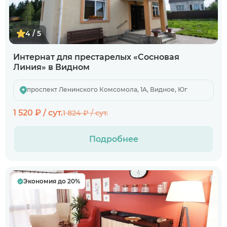
4 / 5
Интернат для престарелых «Сосновая
Линия» в Видном
проспект Ленинского Комсомола, 1А, Видное, Юг
1 520 ₽ / сут.
1 824 ₽ / сут.
Подробнее
Когда планируете размещение в
Экономия до 20%
пансионате?
В ближайшее время
Узнаю информацию на будущее