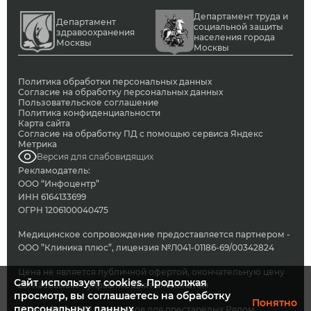
Департамент труда и
Департамент
социальной защиты
здравоохранения
населения города
Москвы
Москвы
Политика обработки персональных данных
Согласие на обработку персональных данных
Пользовательское соглашение
Политика конфиденциальности
Карта сайта
Согласие на обработку ПД с помощью сервиса Яндекс
Метрика
Версия для слабовидящих
Рекламодатель:
ООО “Инфоцентр”
ИНН 6164133699
ОГРН 1206100040475
Медицинское сопровождение предоставляется партнером -
ООО ”Клиника плюс”, лицензия №Л041-01186-69/00342824
Цена не является публичной офертой, окончательную цену
Сайт использует cookies. Продолжая
согласовывает управляющая пансионатом
просмотр, вы соглашаетесь на обработку
Понятно
персональных данных.
Copyright © 2026 Сеть домов для престарелых Рядом