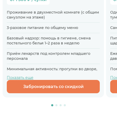
Проживание в двухместной комнате (с общим
Одн
санузлом на этаже)
тум
3-разовое питание по общему меню
Сан
Базовый надзор: помощь в гигиене, смена
Пит
постельного белья 1–2 раза в неделю
ща
Приём лекарств под контролем младшего
Еж
персонала
дав
Минимальная активность: прогулки во дворе,
Пом
просмотр ТВ
пе
Показать еще
Пок
Вызов врача — только по острой
ЛФК
Забронировать со скидкой
необходимости
1 р