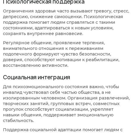
Психологическая поддержка
01
/
07
Нажимая кнопку я соглашаюсь
с политикой
Нажимая кнопку я соглашаюсь
Нажимая кнопку я соглашаюсь
с политикой
с политикой
Ограничения здоровья часто вызывают тревогу, стресс,
конфиденциальности
и пользовательским
Нажимая кнопку я соглашаюсь
с политикой
конфиденциальности
конфиденциальности
и пользовательским
и пользовательским
депрессию, снижение самооценки. Психологическая
соглашением
конфиденциальности
и пользовательским
Следующий вопрос
соглашением
соглашением
поддержка помогает людям справляться с такими
соглашением
Перезвоните мне
состояниями, адаптироваться к новым условиям,
Записаться
Записаться
Предыдущий вопрос
Оставить заявку
сохранять внутреннее равновесие.
Регулярное общение, проявление терпения,
внимательного отношения к переживаниям
подопечного формируют чувство безопасности,
доверия, способствуют мотивации к реабилитации,
восстановлению активности.
Социальная интеграция
Для психоэмоционального состояния важно, чтобы
инвалид чувствовал себя частью общества, а не
изолированным человеком. Организация развлечений,
творческих занятий, групповых встреч, совместных
прогулок способствует социализации, укрепляет
навыки общения, поддерживает эмоциональную
стабильность.
Поддержка социальной адаптации помогает людям с