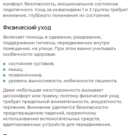
комфорт, безопасность, эмоциональное состояние
подопечного. Уход за инвалидами 1 и 2 группы требует
внимания, глубокого понимания их состояния.
Физический уход
Включает помощь в одевании, раздевании,
поддержании гигиены, передвижении внутри
помещения, на улице. При этом важно учитывать
особенности здоровья:
состояние суставов;
мышц;
позвоночника;
уровень выносливости, мобильности пациента.
Даже небольшая неосторожность вызывает
дискомфорт или травму, поэтому физический уход
Когда планируете размещение в
требует предельной внимательности, аккуратности,
пансионате?
терпения. Внимание уделяется безопасности:
предотвращению падений, корректному
В ближайшее время
использованию вспомогательных средств,
Узнаю информацию на будущее
адаптированных устройств для передвижения.