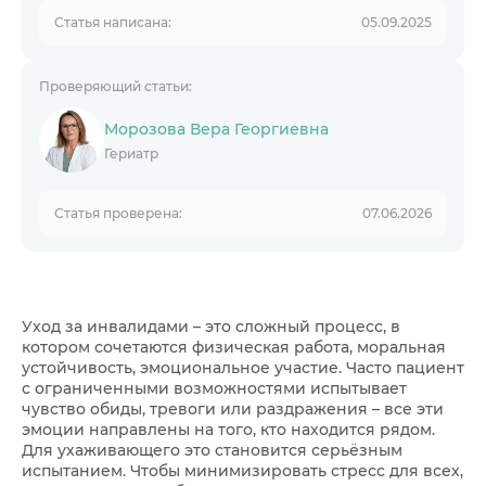
Реабилитационные мероприятия
Статья написана:
05.09.2025
Реабилитационные программы для
инвалидов-колясочников
Восстановление двигательных функций
Поддержка психолога
Проверяющий статьи:
Адаптация в обществе
С какими проблемами сталкиваются люди
Морозова Вера Георгиевна
при уходе за инвалидами
Гериатр
Плюсы ухода за инвалидами в частном
пансионате «Рядом»
Статья проверена:
07.06.2026
Уход за инвалидами – это сложный процесс, в
котором сочетаются физическая работа, моральная
устойчивость, эмоциональное участие. Часто пациент
с ограниченными возможностями испытывает
чувство обиды, тревоги или раздражения – все эти
эмоции направлены на того, кто находится рядом.
Для ухаживающего это становится серьёзным
испытанием. Чтобы минимизировать стресс для всех,