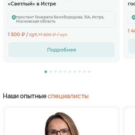
«Светлый» в Истре
го
проспект Генерала Белобородова, 15А, Истра,
Московская область
1 4
1 500 ₽ / сут.>
1 800 ₽ / сут.
Подробнее
Наши опытные
специалисты