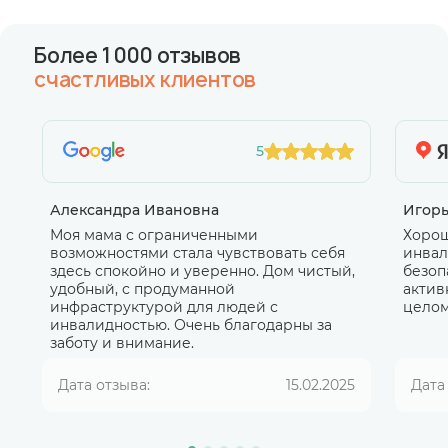
Более 1 000 отзывов
счастливых клиентов
5
Александра Ивановна
Игор
Моя мама с ограниченными
Хорош
возможностями стала чувствовать себя
инвал
здесь спокойно и уверенно. Дом чистый,
безоп
удобный, с продуманной
актив
инфраструктурой для людей с
целом
инвалидностью. Очень благодарны за
заботу и внимание.
Дата отзыва:
15.02.2025
Дата