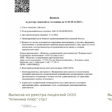
Выписка из реестра лицензий ООО
Вы
"Клиника плюс" стр.1
"К