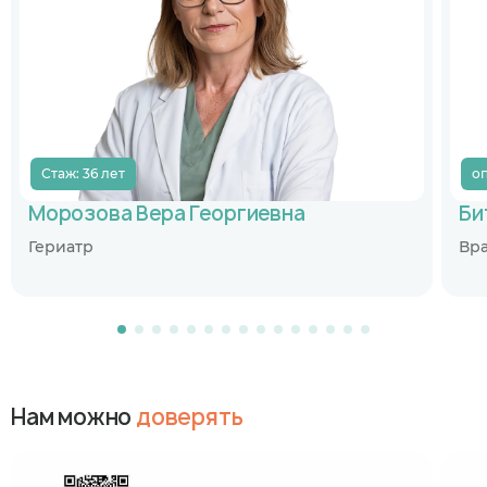
Стаж: 36 лет
оп
Морозова Вера Георгиевна
Би
Гериатр
Вр
Нам можно
доверять