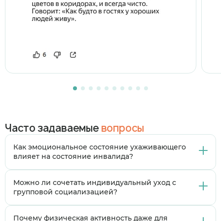
Часто задаваемые
вопросы
Как эмоциональное состояние ухаживающего
влияет на состояние инвалида?
Эмоции и настроение опекуна отражаются на
Можно ли сочетать индивидуальный уход с
подопечном: стресс или раздражение усиливают
групповой социализацией?
тревожность и депрессивные проявления, а
спокойствие и позитивный настрой помогают
Да, важно находить баланс: личное внимание
Почему физическая активность даже для
улучшать самочувствие и мотивацию пациента.