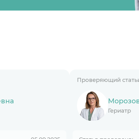
Проверяющий статьи
евна
Морозов
Гериатр