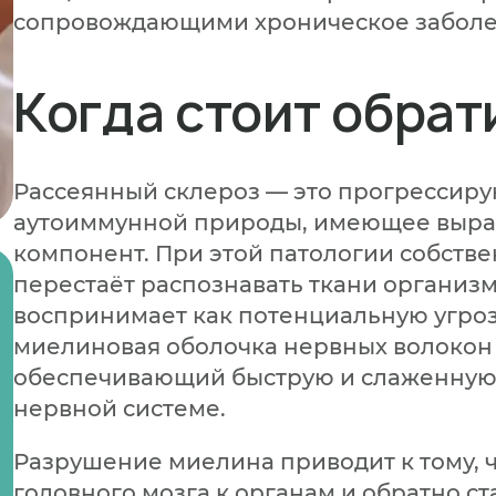
ацию на будущее
сопровождающими хроническое заболе
Нажимая кнопку я соглашаюсь
с полит
Нажимая кнопку я соглашаюсь
с полит
Нажимая кнопку я соглашаюсь
с полит
Нажимая кнопку я соглашаюсь
с политикой
конфиденциальности
и пользовательс
конфиденциальности
и пользовательс
конфиденциальности
и пользовательс
конфиденциальности
и пользовательским
вопрос
Следующий вопрос
соглашением
Когда стоит обрат
Записаться
Перезвоните м
Записаться
Оставить заявку
Рассеянный склероз — это прогрессир
аутоиммунной природы, имеющее выр
компонент. При этой патологии собств
перестаёт распознавать ткани организма
воспринимает как потенциальную угро
миелиновая оболочка нервных волокон
обеспечивающий быструю и слаженную 
нервной системе.
Разрушение миелина приводит к тому, ч
головного мозга к органам и обратно с