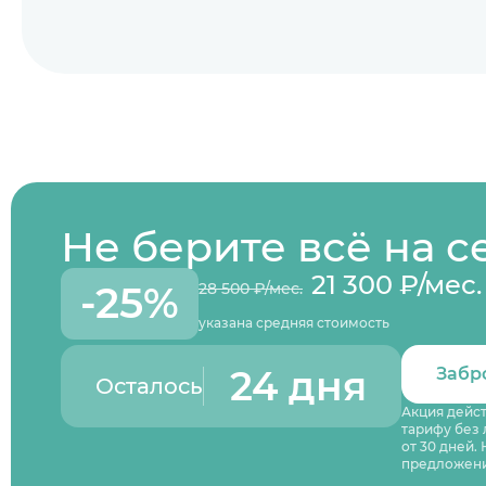
Не берите всё на с
21 300 ₽/мес.
-25%
28 500 ₽/мес.
указана средняя стоимость
24 дня
Забр
Осталось
Акция дейст
тарифу без 
от 30 дней.
предложен