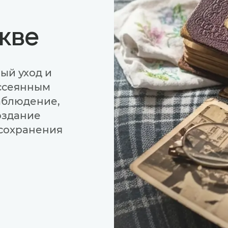
кве
ый уход и
ссеянным
аблюдение,
оздание
 сохранения