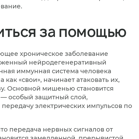
вание.
икой
икой
икой
ким соглашением
ким соглашением
ким соглашением
01
/
07
иться за помощью
не
ующее хроническое заболевание
аженный нейродегенеративный
енная иммунная система человека
 как «свои», начинает атаковать их,
зу. Основной мишенью становится
 — особый защитный слой,
передачу электрических импульсов по
то передача нервных сигналов от
тановится замедленной, прерывистой