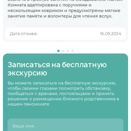
Комната адаптирована с поручнями и
Когда планируете размещение в
нескользящим ковриком и предусмотрены мягкие
пансионате?
занятия памяти и волонтеры для чтения вслух.
В ближайшее время
Узнаю информацию на будущее
Дата отзыва:
16.09.2024
01
/
07
Нажимая кнопку я соглашаюсь
с политикой
Нажимая кнопку я соглашаюсь
Нажимая кнопку я соглашаюсь
с политикой
с политикой
конфиденциальности
и пользовательским
Нажимая кнопку я соглашаюсь
с политикой
конфиденциальности
конфиденциальности
и пользовательским
и пользовательским
соглашением
Записаться на бесплатную
конфиденциальности
и пользовательским
Следующий вопрос
соглашением
соглашением
соглашением
экскурсию
Перезвоните мне
Записаться
Записаться
Предыдущий вопрос
Оставить заявку
Вы можете записаться на бесплатную экскурсию,
чтобы своими глазами посмотреть обстановку,
пообщаться с врачами, постояльцами и принять
решение о размещении близкого родственника в
нашем пансионате