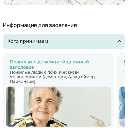
Информация для заселения
Кого принимаем
Пожилых с деменцией длинный
Л
С
заголовок
ч
Пожилые люди с психическими
отклонениями (деменция, Альцгеймер,
Паркинсон)