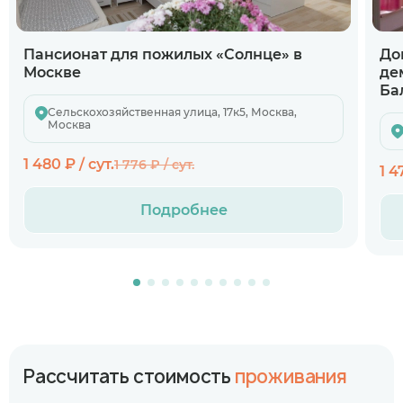
Пансионат для пожилых «Солнце» в
До
Москве
де
Ба
Сельскохозяйственная улица, 17к5, Москва,
Москва
1 480 ₽ / сут.
1 776 ₽ / сут.
1 4
Подробнее
Рассчитать стоимость
проживания