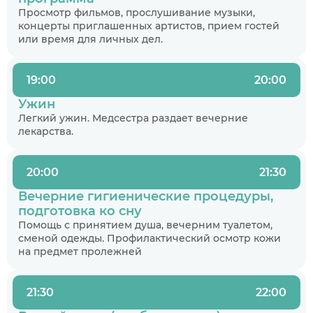
Просмотр фильмов, прослушивание музыки,
концерты приглашенных артистов, прием гостей
или время для личных дел.
19:00
20:00
Когда планируете размещение в
Ужин
пансионате?
Легкий ужин. Медсестра раздает вечерние
лекарства.
В ближайшее время
Узнаю информацию на будущее
20:00
21:30
Вечерние гигиенические процедуры,
01
/
07
Нажимая кнопку я соглашаюсь
с политикой
подготовка ко сну
Нажимая кнопку я соглашаюсь
Нажимая кнопку я соглашаюсь
с политикой
с политикой
конфиденциальности
и пользовательским
Нажимая кнопку я соглашаюсь
с политикой
Помощь с принятием душа, вечерним туалетом,
конфиденциальности
конфиденциальности
и пользовательским
и пользовательским
соглашением
конфиденциальности
и пользовательским
Следующий вопрос
сменой одежды. Профилактический осмотр кожи
соглашением
соглашением
соглашением
на предмет пролежней
Перезвоните мне
Записаться
Записаться
Предыдущий вопрос
Оставить заявку
21:30
22:00