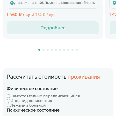
улица Минина, 46, Дмитров, Московская область
1 460 ₽ / сут.
1 4
1 752 ₽ / сут.
Подробнее
Рассчитать стоимость
проживания
Физическое состояние
Самостоятельно передвигающийся
Инвалид-колясочник
Лежачий больной
Психическое состояние