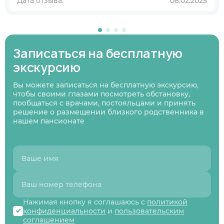
Дата отзыва:
08.02.2025
В ближайшее время
Узнаю информацию на будущее
Записаться на бесплатную
01
/
07
Нажимая кнопку я соглашаюсь
с политикой
экскурсию
Нажимая кнопку я соглашаюсь
Нажимая кнопку я соглашаюсь
с политикой
с политикой
конфиденциальности
и пользовательским
Нажимая кнопку я соглашаюсь
с политикой
конфиденциальности
конфиденциальности
и пользовательским
и пользовательским
соглашением
конфиденциальности
и пользовательским
Следующий вопрос
соглашением
соглашением
Вы можете записаться на бесплатную экскурсию,
соглашением
Перезвоните мне
чтобы своими глазами посмотреть обстановку,
Записаться
Записаться
пообщаться с врачами, постояльцами и принять
Предыдущий вопрос
Оставить заявку
решение о размещении близкого родственника в
нашем пансионате
Нажимая кнопку я соглашаюсь с
политикой
конфиденциальности
и
пользовательским
соглашением