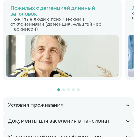
Пожилых с деменцией длинный
Л
С
заголовок
ч
Пожилые люди с психическими
отклонениями (деменция, Альцгеймер,
Паркинсон)
Условия проживания
Документы для заселения в пансионат
Медицинский уход и реабилитация