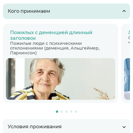
Кого принимаем
Пожилых с деменцией длинный
Л
С
заголовок
ч
Пожилые люди с психическими
отклонениями (деменция, Альцгеймер,
Паркинсон)
Условия проживания