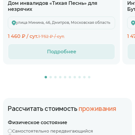
Дом инвалидов «Тихая Песнь» для
Ин
незрячих
Бу
улица Минина, 46, Дмитров, Московская область
1 460 ₽ / сут.
1 4
1 752 ₽ / сут.
Подробнее
Рассчитать стоимость
проживания
Физическое состояние
Самостоятельно передвигающийся