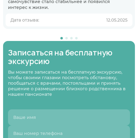
Когда планируете размещение в
самочувствие стало стабильнее и появился
пансионате?
интерес к жизни.
В ближайшее время
Дата отзыва:
12.05.2025
Узнаю информацию на будущее
01
/
07
Нажимая кнопку я соглашаюсь
с политикой
Нажимая кнопку я соглашаюсь
Нажимая кнопку я соглашаюсь
с политикой
с политикой
Записаться на бесплатную
конфиденциальности
и пользовательским
Нажимая кнопку я соглашаюсь
с политикой
конфиденциальности
конфиденциальности
и пользовательским
и пользовательским
соглашением
конфиденциальности
и пользовательским
Следующий вопрос
экскурсию
соглашением
соглашением
соглашением
Перезвоните мне
Записаться
Записаться
Вы можете записаться на бесплатную экскурсию,
Предыдущий вопрос
Оставить заявку
чтобы своими глазами посмотреть обстановку,
пообщаться с врачами, постояльцами и принять
решение о размещении близкого родственника в
нашем пансионате