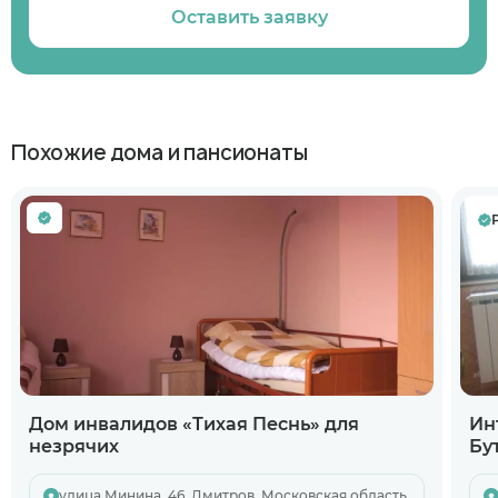
Оставить заявку
Похожие дома и пансионаты
Дом инвалидов «Тихая Песнь» для
Ин
незрячих
Бу
улица Минина, 46, Дмитров, Московская область