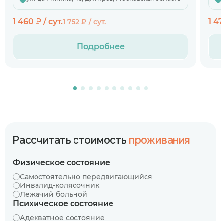
1 460 ₽ / сут.
1 4
1 752 ₽ / сут.
Подробнее
Рассчитать стоимость
проживания
Физическое состояние
Самостоятельно передвигающийся
Инвалид-колясочник
Лежачий больной
Психическое состояние
Адекватное состояние