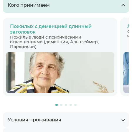
Кого принимаем
Пожилых с деменцией длинный
Л
С
заголовок
ч
Пожилые люди с психическими
отклонениями (деменция, Альцгеймер,
Паркинсон)
Условия проживания