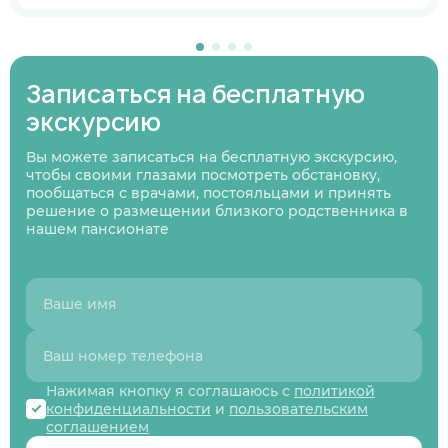
В ближайшее время
Узнаю информацию на будущее
Записаться на бесплатную
01
/
07
Нажимая кнопку я соглашаюсь
с политикой
экскурсию
Нажимая кнопку я соглашаюсь
Нажимая кнопку я соглашаюсь
с политикой
с политикой
конфиденциальности
и пользовательским
Нажимая кнопку я соглашаюсь
с политикой
конфиденциальности
конфиденциальности
и пользовательским
и пользовательским
соглашением
конфиденциальности
и пользовательским
Следующий вопрос
Вы можете записаться на бесплатную экскурсию,
соглашением
соглашением
соглашением
чтобы своими глазами посмотреть обстановку,
Перезвоните мне
пообщаться с врачами, постояльцами и принять
Записаться
Записаться
Предыдущий вопрос
Оставить заявку
решение о размещении близкого родственника в
нашем пансионате
Нажимая кнопку я соглашаюсь с
политикой
конфиденциальности
и
пользовательским
соглашением