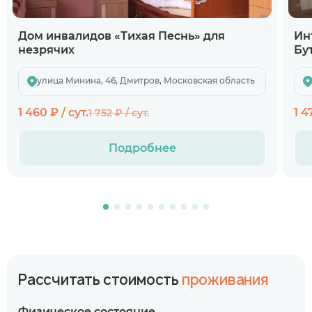
Дом инвалидов «Тихая Песнь» для
Ин
незрячих
Бу
улица Минина, 46, Дмитров, Московская область
1 460 ₽ / сут.
1 4
1 752 ₽ / сут.
Подробнее
Рассчитать стоимость
проживания
Физическое состояние