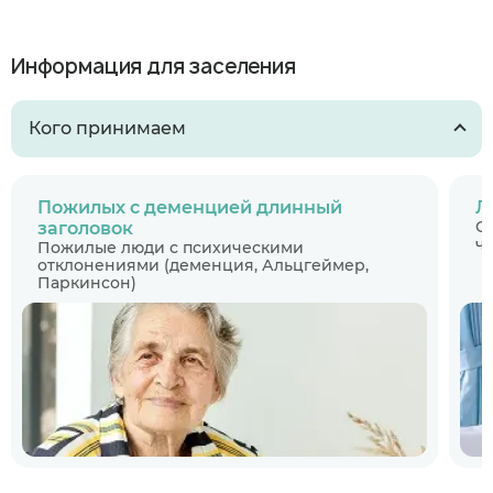
Информация для заселения
Кого принимаем
Пожилых с деменцией длинный
Л
С
заголовок
ч
Пожилые люди с психическими
отклонениями (деменция, Альцгеймер,
Паркинсон)