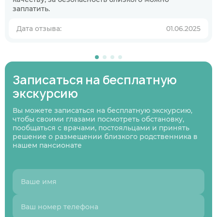
пансионате?
заплатить.
В ближайшее время
Дата отзыва:
01.06.2025
Узнаю информацию на будущее
01
/
07
Нажимая кнопку я соглашаюсь
с политикой
Записаться на бесплатную
Нажимая кнопку я соглашаюсь
Нажимая кнопку я соглашаюсь
с политикой
с политикой
конфиденциальности
и пользовательским
Нажимая кнопку я соглашаюсь
с политикой
конфиденциальности
конфиденциальности
и пользовательским
и пользовательским
соглашением
конфиденциальности
и пользовательским
Следующий вопрос
экскурсию
соглашением
соглашением
соглашением
Перезвоните мне
Вы можете записаться на бесплатную экскурсию,
Записаться
Записаться
Предыдущий вопрос
Оставить заявку
чтобы своими глазами посмотреть обстановку,
пообщаться с врачами, постояльцами и принять
решение о размещении близкого родственника в
нашем пансионате