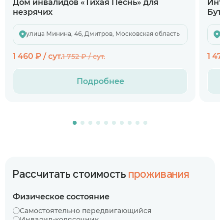
Дом инвалидов «Тихая Песнь» для
Ин
незрячих
Бу
улица Минина, 46, Дмитров, Московская область
1 460 ₽ / сут.
1 4
1 752 ₽ / сут.
Подробнее
Рассчитать стоимость
проживания
Физическое состояние
Самостоятельно передвигающийся
Инвалид-колясочник