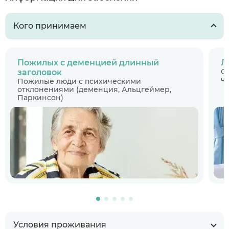
Кого принимаем
Пожилых с деменцией длинный
Л
С
заголовок
ч
Пожилые люди с психическими
отклонениями (деменция, Альцгеймер,
Паркинсон)
Условия проживания