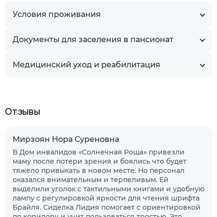
Условия проживания
Документы для заселения в пансионат
Медицинский уход и реабилитация
Отзывы
Мирзоян Нора Суреновна
В Дом инвалидов «Солнечная Роща» привезли
маму после потери зрения и боялись что будет
тяжело привыкать в новом месте. Но персонал
оказался внимательным и терпеливым. Ей
выделили уголок с тактильными книгами и удобную
лампу с регулировкой яркости для чтения шрифта
Брайля. Сиделка Лидия помогает с ориентировкой
Когда планируете размещение в
по коридору и учит пользоваться тростью. Это