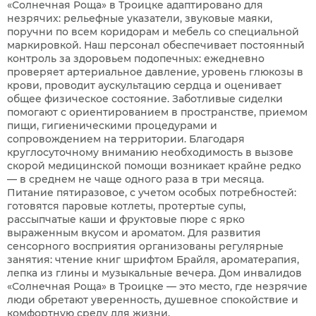
«Солнечная Роща» в Троицке адаптировано для
незрячих: рельефные указатели, звуковые маяки,
поручни по всем коридорам и мебель со специальной
маркировкой. Наш персонал обеспечивает постоянный
контроль за здоровьем подопечных: ежедневно
проверяет артериальное давление, уровень глюкозы в
крови, проводит аускультацию сердца и оценивает
общее физическое состояние. Заботливые сиделки
помогают с ориентированием в пространстве, приемом
пищи, гигиеническими процедурами и
сопровождением на территории. Благодаря
круглосуточному вниманию необходимость в вызове
скорой медицинской помощи возникает крайне редко
— в среднем не чаще одного раза в три месяца.
Питание пятиразовое, с учетом особых потребностей:
готовятся паровые котлеты, протертые супы,
рассыпчатые каши и фруктовые пюре с ярко
выраженным вкусом и ароматом. Для развития
сенсорного восприятия организованы регулярные
занятия: чтение книг шрифтом Брайля, ароматерапия,
лепка из глины и музыкальные вечера. Дом инвалидов
«Солнечная Роща» в Троицке — это место, где незрячие
люди обретают уверенность, душевное спокойствие и
комфортную среду для жизни.