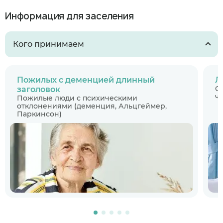
Информация для заселения
Кого принимаем
Пожилых с деменцией длинный
Л
С
заголовок
ч
Пожилые люди с психическими
отклонениями (деменция, Альцгеймер,
Паркинсон)