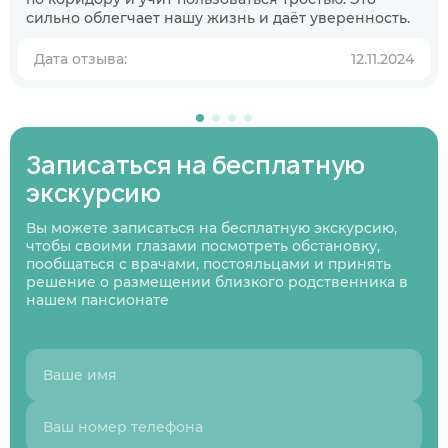
пансионате?
сильно облегчает нашу жизнь и даёт уверенность.
В ближайшее время
Дата отзыва:
12.11.2024
Узнаю информацию на будущее
01
/
07
Нажимая кнопку я соглашаюсь
с политикой
Записаться на бесплатную
Нажимая кнопку я соглашаюсь
Нажимая кнопку я соглашаюсь
с политикой
с политикой
конфиденциальности
и пользовательским
Нажимая кнопку я соглашаюсь
с политикой
конфиденциальности
конфиденциальности
и пользовательским
и пользовательским
соглашением
конфиденциальности
и пользовательским
Следующий вопрос
экскурсию
соглашением
соглашением
соглашением
Перезвоните мне
Вы можете записаться на бесплатную экскурсию,
Записаться
Записаться
Предыдущий вопрос
Оставить заявку
чтобы своими глазами посмотреть обстановку,
пообщаться с врачами, постояльцами и принять
решение о размещении близкого родственника в
нашем пансионате