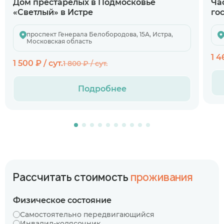
Дом престарелых в Подмосковье
Ча
«Светлый» в Истре
го
проспект Генерала Белобородова, 15А, Истра,
Московская область
1 4
1 500 ₽ / сут.
1 800 ₽ / сут.
Подробнее
Рассчитать стоимость
проживания
Физическое состояние
Самостоятельно передвигающийся
Инвалид-колясочник