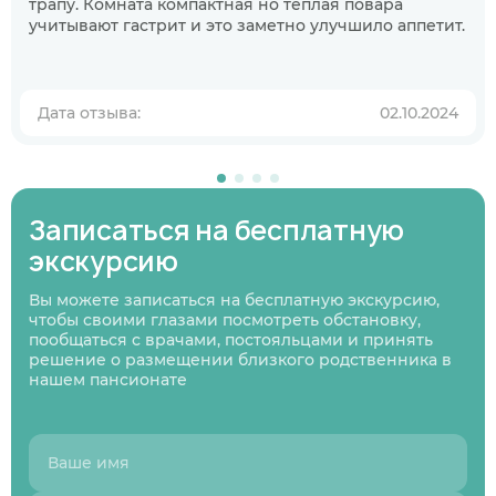
трапу. Комната компактная но тёплая повара
Когда планируете размещение в
учитывают гастрит и это заметно улучшило аппетит.
пансионате?
В ближайшее время
Узнаю информацию на будущее
Дата отзыва:
02.10.2024
01
/
07
Нажимая кнопку я соглашаюсь
с политикой
Нажимая кнопку я соглашаюсь
Нажимая кнопку я соглашаюсь
с политикой
с политикой
конфиденциальности
и пользовательским
Нажимая кнопку я соглашаюсь
с политикой
конфиденциальности
конфиденциальности
и пользовательским
и пользовательским
Записаться на бесплатную
соглашением
конфиденциальности
и пользовательским
Следующий вопрос
соглашением
соглашением
соглашением
экскурсию
Перезвоните мне
Записаться
Записаться
Предыдущий вопрос
Оставить заявку
Вы можете записаться на бесплатную экскурсию,
чтобы своими глазами посмотреть обстановку,
пообщаться с врачами, постояльцами и принять
решение о размещении близкого родственника в
нашем пансионате