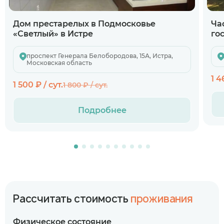
Дом престарелых в Подмосковье
Ча
«Светлый» в Истре
го
проспект Генерала Белобородова, 15А, Истра,
Московская область
1 4
1 500 ₽ / сут.
1 800 ₽ / сут.
Подробнее
Рассчитать стоимость
проживания
Физическое состояние