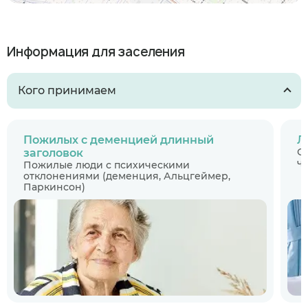
Информация для заселения
Кого принимаем
Пожилых с деменцией длинный
Л
С
заголовок
ч
Пожилые люди с психическими
отклонениями (деменция, Альцгеймер,
Паркинсон)