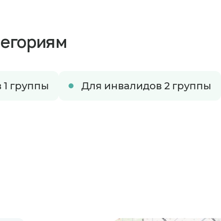
тегориям
 1 группы
Для инвалидов 2 группы
ируете размещение в пансионате
время