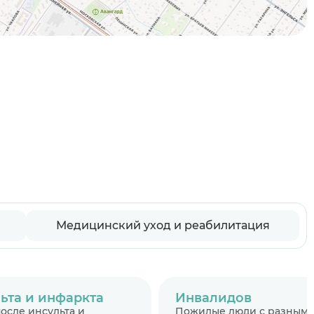
Медицинский уход и реабилитация
ьта и инфаркта
Инвалидов
осле инсульта и
Пожилые люди с разными