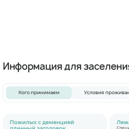
Информация для заселени
Кого принимаем
Условия прожива
Пожилых с деменцией
Леж
длинный заголовок
Специ