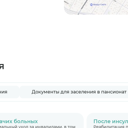
я
ния
Документы для заселения в пансионат
ачих больных
После инсул
альный уход за инвалидами, в том
Реабилитация п