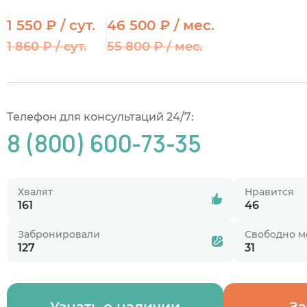
1 550 ₽ / сут.
46 500 ₽ / мес.
1 860 ₽ / сут.
55 800 ₽ / мес.
Телефон для консультаций 24/7:
8 (800) 600-73-35
Хвалят
Нравится
161
46
Забронировали
Свободно м
127
31