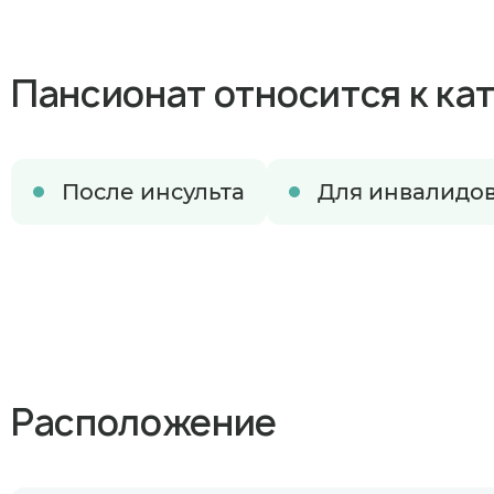
Пансионат относится к ка
После инсульта
Для инвалидов
Когда план
Расположение
В ближайшее 