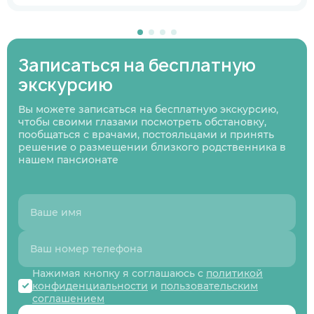
В ближайшее время
Узнаю информацию на будущее
Записаться на бесплатную
01
/
07
Нажимая кнопку я соглашаюсь
с политикой
экскурсию
Нажимая кнопку я соглашаюсь
Нажимая кнопку я соглашаюсь
с политикой
с политикой
конфиденциальности
и пользовательским
Нажимая кнопку я соглашаюсь
с политикой
конфиденциальности
конфиденциальности
и пользовательским
и пользовательским
соглашением
конфиденциальности
и пользовательским
Следующий вопрос
Вы можете записаться на бесплатную экскурсию,
соглашением
соглашением
соглашением
чтобы своими глазами посмотреть обстановку,
Перезвоните мне
пообщаться с врачами, постояльцами и принять
Записаться
Записаться
Предыдущий вопрос
Оставить заявку
решение о размещении близкого родственника в
нашем пансионате
Нажимая кнопку я соглашаюсь с
политикой
конфиденциальности
и
пользовательским
соглашением