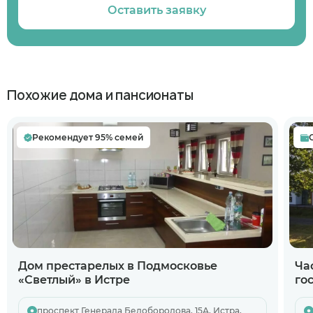
Оставить заявку
Похожие дома и пансионаты
Рекомендует 95% семей
Дом престарелых в Подмосковье
Ча
«Светлый» в Истре
го
проспект Генерала Белобородова, 15А, Истра,