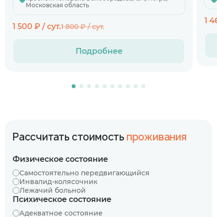
Московская область
1 4
1 500 ₽ / сут.
1 800 ₽ / сут.
Подробнее
Рассчитать стоимость
проживания
Физическое состояние
Самостоятельно передвигающийся
Инвалид-колясочник
Лежачий больной
Психическое состояние
Адекватное состояние