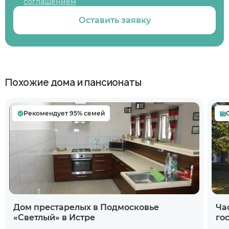
соглашением
Оставить заявку
Похожие дома и пансионаты
Рекомендует 95% семей
Дом престарелых в Подмосковье
Ча
«Светлый» в Истре
го