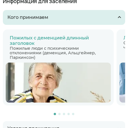
Информация для заселения
Кого принимаем
Пожилых с деменцией длинный
Л
С
заголовок
ч
Пожилые люди с психическими
отклонениями (деменция, Альцгеймер,
Паркинсон)