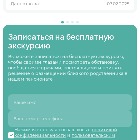
Дата отзыва:
07.02.2025
В ближайшее время
Узнаю информацию на будущее
01
/
07
Записаться на бесплатную
Нажимая кнопку я соглашаюсь
с политикой
Нажимая кнопку я соглашаюсь
Нажимая кнопку я соглашаюсь
с политикой
с политикой
экскурсию
конфиденциальности
и пользовательским
Нажимая кнопку я соглашаюсь
с политикой
конфиденциальности
конфиденциальности
и пользовательским
и пользовательским
соглашением
конфиденциальности
и пользовательским
Следующий вопрос
соглашением
соглашением
соглашением
Вы можете записаться на бесплатную экскурсию,
Перезвоните мне
чтобы своими глазами посмотреть обстановку,
Записаться
Записаться
Предыдущий вопрос
Оставить заявку
пообщаться с врачами, постояльцами и принять
решение о размещении близкого родственника в
нашем пансионате
Нажимая кнопку я соглашаюсь с
политикой
конфиденциальности
и
пользовательским