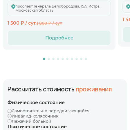
проспект Генерала Белобородова, 15А, Истра,
Московская область
1 4
1 500 ₽ / сут.
1 800 ₽ / сут.
Подробнее
Рассчитать стоимость
проживания
Физическое состояние
Самостоятельно передвигающийся
Инвалид-колясочник
Лежачий больной
Психическое состояние