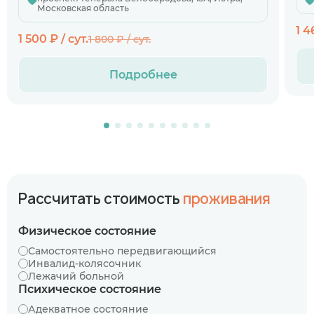
Московская область
1 4
1 500 ₽ / сут.
1 800 ₽ / сут.
Подробнее
Рассчитать стоимость
проживания
Физическое состояние
Самостоятельно передвигающийся
Инвалид-колясочник
Лежачий больной
Психическое состояние
Адекватное состояние