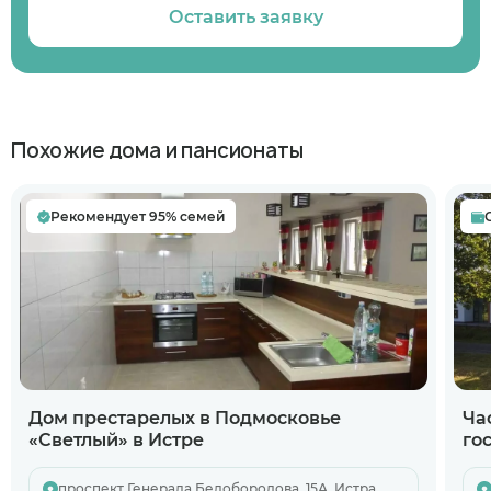
Оставить заявку
Похожие дома и пансионаты
Рекомендует 95% семей
Дом престарелых в Подмосковье
Ча
«Светлый» в Истре
го
проспект Генерала Белобородова, 15А, Истра,