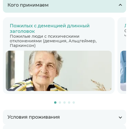
Кого принимаем
Пожилых с деменцией длинный
Л
С
заголовок
ч
Пожилые люди с психическими
отклонениями (деменция, Альцгеймер,
Паркинсон)
Условия проживания