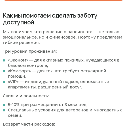
Как мы помогаем сделать заботу
Когда планируете размещение в
доступной
пансионате?
Мы понимаем, что решение о пансионате — не только
эмоциональное, но и финансовое. Поэтому предлагаем
В ближайшее время
Узнаю информацию на будущее
гибкие решения:
Три уровня проживания:
01
/
07
«Эконом» — для активных пожилых, нуждающихся в
Нажимая кнопку я соглашаюсь
с политикой
базовом контроле,
Нажимая кнопку я соглашаюсь
Нажимая кнопку я соглашаюсь
с политикой
с политикой
конфиденциальности
и пользовательским
Нажимая кнопку я соглашаюсь
с политикой
«Комфорт» — для тех, кто требует регулярной
конфиденциальности
конфиденциальности
и пользовательским
и пользовательским
соглашением
конфиденциальности
и пользовательским
Следующий вопрос
соглашением
соглашением
помощи,
соглашением
«VIP» — индивидуальный подход, одноместные
Перезвоните мне
Записаться
Записаться
апартаменты, расширенный досуг.
Предыдущий вопрос
Оставить заявку
Скидки и лояльность:
5–10% при размещении от 3 месяцев,
Специальные условия для ветеранов и многодетных
семей.
Возврат части расходов: