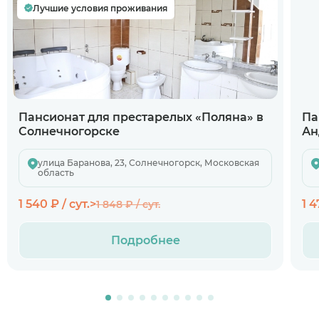
Лучшие условия проживания
Пансионат для престарелых «Поляна» в
Па
Солнечногорске
Ан
улица Баранова, 23, Солнечногорск, Московская
область
1 540 ₽ / сут.>
1 4
1 848 ₽ / сут.
Подробнее