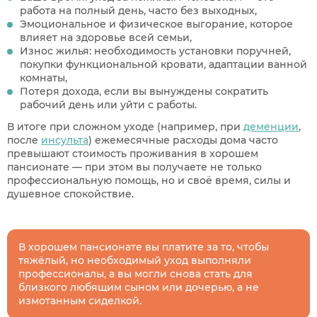
работа на полный день, часто без выходных,
Эмоциональное и физическое выгорание, которое
влияет на здоровье всей семьи,
Износ жилья: необходимость установки поручней,
покупки функциональной кровати, адаптации ванной
комнаты,
Потеря дохода, если вы вынуждены сократить
рабочий день или уйти с работы.
В итоге при сложном уходе (например, при
деменции
,
после
инсульта
) ежемесячные расходы дома часто
превышают стоимость проживания в хорошем
пансионате — при этом вы получаете не только
профессиональную помощь, но и своё время, силы и
душевное спокойствие.
В хорошем пансионате вы платите за то, чтобы
тяжёлый, но необходимый уход выполняли
профессионалы, а вы могли снова стать для
близкого любящим сыном или дочерью, а не
измотанным сиделкой.