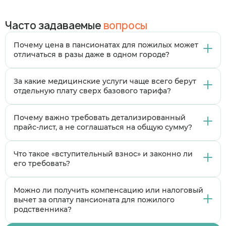
Часто задаваемые
вопросы
Почему цена в пансионатах для пожилых может
отличаться в разы даже в одном городе?
Стоимость формируется из множества факторов:
За какие медицинские услуги чаще всего берут
расположение (природа/город), тип здания и
отдельную плату сверх базового тарифа?
ремонт, наличие медицинской лицензии и
квалификация персонала, соотношение персонала
Отдельно обычно оплачиваются: услуги врача-
Почему важно требовать детализированный
к постояльцам, полнота и качество питания,
специалиста (психиатр, невролог), лечебные
прайс-лист, а не соглашаться на общую сумму?
программа досуга. Пансионат с круглосуточным
процедуры (массаж, ЛФК, физиотерапия), сложные
медпостом и реабилитацией всегда дороже
медицинские манипуляции (обработка тяжелых
«гостиницы» с общим уходом.
Потому что «общая сумма» часто скрывает, что
Что такое «вступительный взнос» и законно ли
пролежней, капельницы, инъекции кроме уколов
многие необходимые услуги — дополнительные.
его требовать?
инсулина), индивидуальные занятия с психологом
Детальный прайс позволяет понять реальную
или дефектологом, специальные диеты (например,
стоимость месяца пребывания, сравнить
при диабете).
Это разовый платеж при заселении, который
Можно ли получить компенсацию или налоговый
предложения разных пансионатов и избежать
пансионаты часто объясняют затратами на
вычет за оплату пансионата для пожилого
неприятных сюрпризов, когда за каждый визит
«адаптацию» или «бронирование места».
родственника?
врача или пачку подгузников будет выставляться
Законность зависит от того, прописан ли он в
отдельный счет.