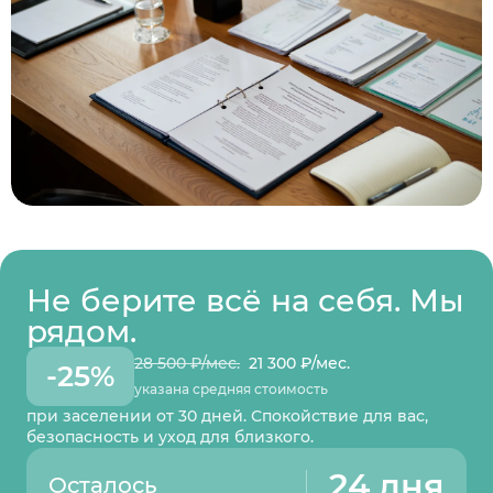
Не берите всё на себя. Мы
рядом.
28 500 ₽/мес.
21 300 ₽/мес.
-25%
указана средняя стоимость
при заселении от 30 дней. Спокойствие для вас,
безопасность и уход для близкого.
24 дня
Осталось