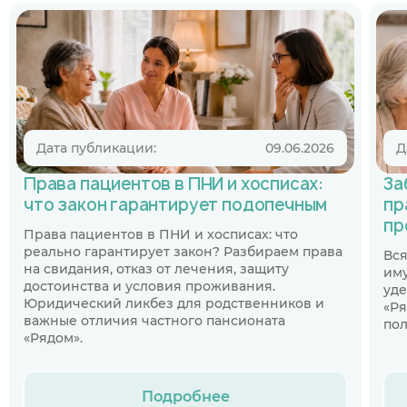
Дата публикации:
09.06.2026
Д
Права пациентов в ПНИ и хосписах:
За
что закон гарантирует подопечным
пр
пр
Права пациентов в ПНИ и хосписах: что
реально гарантирует закон? Разбираем права
Вся
на свидания, отказ от лечения, защиту
иму
достоинства и условия проживания.
уде
Юридический ликбез для родственников и
«Ря
важные отличия частного пансионата
пол
«Рядом».
Подробнее