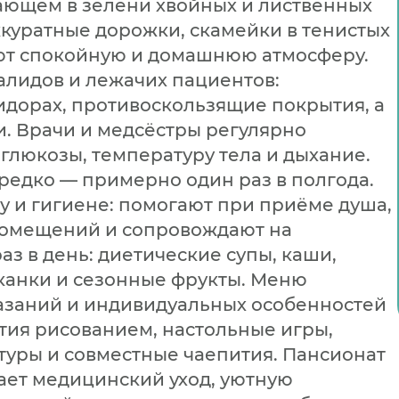
ающем в зелени хвойных и лиственных
ккуратные дорожки, скамейки в тенистых
ают спокойную и домашнюю атмосферу.
алидов и лежачих пациентов:
идорах, противоскользящие покрытия, а
. Врачи и медсёстры регулярно
 глюкозы, температуру тела и дыхание.
редко — примерно один раз в полгода.
у и гигиене: помогают при приёме душа,
помещений и сопровождают на
аз в день: диетические супы, каши,
канки и сезонные фрукты. Меню
казаний и индивидуальных особенностей
ятия рисованием, настольные игры,
туры и совместные чаепития. Пансионат
тает медицинский уход, уютную