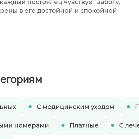
каждый постоялец чувствует заботу,
ерены в его достойной и спокойной
тегориям
льных
С медицинским уходом
П
ируете размещение в пансионате
ными номерами
Платные
С леч
время