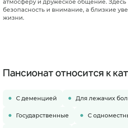
атмосферу и дружеское общение. Здесь 
безопасность и внимание, а близкие ув
жизни.
Пансионат относится к ка
С деменцией
Для лежачих бо
Когда план
Государственные
С одномест
В ближайшее 