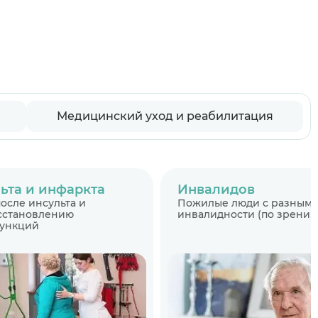
Медицинский уход и реабилитация
ьта и инфаркта
Инвалидов
осле инсульта и
Пожилые люди с разными
осстановлению
инвалидности (по зрению,
функций