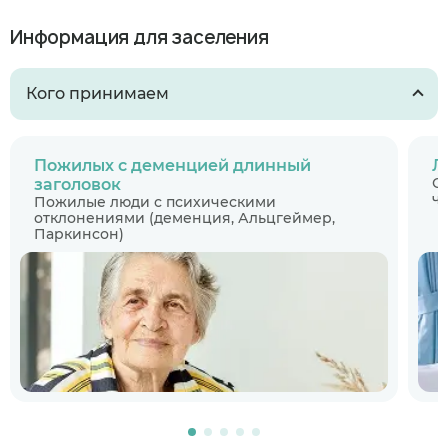
Информация для заселения
Кого принимаем
Пожилых с деменцией длинный
Л
С
заголовок
ч
Пожилые люди с психическими
отклонениями (деменция, Альцгеймер,
Паркинсон)