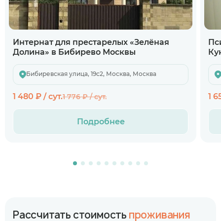
Интернат для престарелых «Зелёная
Пс
Долина» в Бибирево Москвы
Ку
Бибиревская улица, 19с2, Москва, Москва
1 480 ₽ / сут.
1 6
1 776 ₽ / сут.
Подробнее
Рассчитать стоимость
проживания