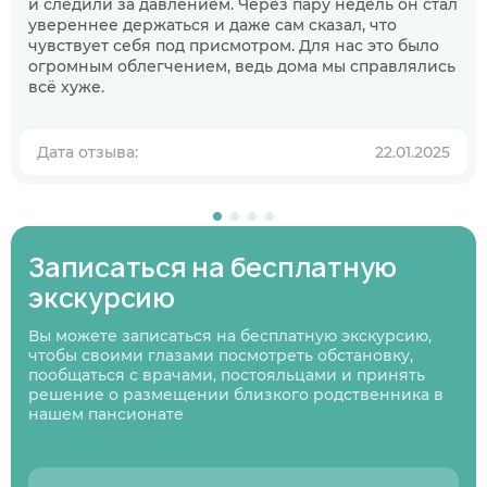
и следили за давлением. Через пару недель он стал
увереннее держаться и даже сам сказал, что
Когда планируете размещение в
чувствует себя под присмотром. Для нас это было
пансионате?
огромным облегчением, ведь дома мы справлялись
всё хуже.
В ближайшее время
Узнаю информацию на будущее
Дата отзыва:
22.01.2025
01
/
07
Нажимая кнопку я соглашаюсь
с политикой
Нажимая кнопку я соглашаюсь
Нажимая кнопку я соглашаюсь
с политикой
с политикой
конфиденциальности
и пользовательским
Нажимая кнопку я соглашаюсь
с политикой
конфиденциальности
конфиденциальности
и пользовательским
и пользовательским
соглашением
конфиденциальности
и пользовательским
Следующий вопрос
соглашением
соглашением
Записаться на бесплатную
соглашением
Перезвоните мне
экскурсию
Записаться
Записаться
Предыдущий вопрос
Оставить заявку
Вы можете записаться на бесплатную экскурсию,
чтобы своими глазами посмотреть обстановку,
пообщаться с врачами, постояльцами и принять
решение о размещении близкого родственника в
нашем пансионате