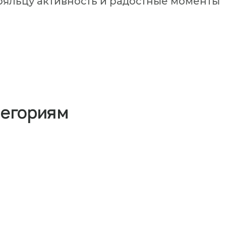
ояльцу активность и радостные моменты
тегориям
ируете размещение в пансионате
время