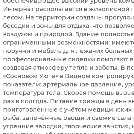
обеспечивающее высокий уровень комф
Интернат располагается в живописной 
лесом. На территории созданы прогуло
беседки и зоны для отдыха, что позвол
воздухом и природой. Здание полность
ограниченными возможностями: имеютс
поручни и мебель для лежачих больных
профессиональные сиделки помогают в 
создавая атмосферу тепла и заботы. В 
«Сосновом Уюте» в Видном контролиру
показатели: артериальное давление, уро
температура тела. Скорая помощь вызыв
раз в полгода. Питание трижды в день 
приготовленные с учётом медицинских п
рыба, запечённые овощи и свежие салат
утренние зарядки, творческие занятия,