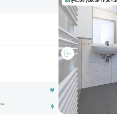
е
Лучшие условия прожи
ест