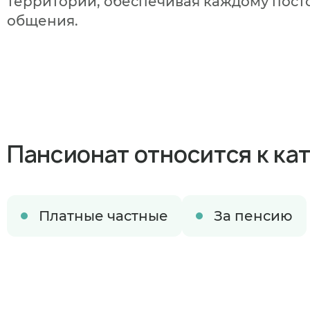
территории, обеспечивая каждому пост
общения.
Пансионат относится к ка
Платные частные
За пенсию
Когда план
В ближайшее 