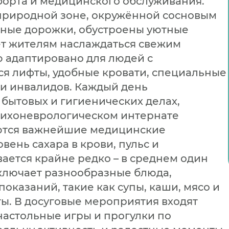
орта и медицинского обслуживания.
природной зоне, окружённой сосновым
чные дорожки, обустроены уютные
яет жителям наслаждаться свежим
ю адаптировано для людей с
я лифты, удобные кровати, специальные
 и инвалидов. Каждый день
бытовых и гигиенических делах,
психоневрологическом интернате
ются важнейшие медицинские
вень сахара в крови, пульс и
ается крайне редко – в среднем один
включает разнообразные блюда,
оказаний, такие как супы, каши, мясо и
ы. В досуговые мероприятия входят
 настольные игры и прогулки по