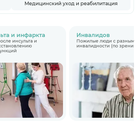
Медицинский уход и реабилитация
ьта и инфаркта
Инвалидов
осле инсульта и
Пожилые люди с разными
осстановлению
инвалидности (по зрению,
функций