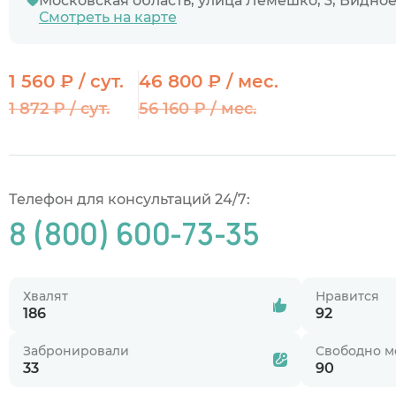
Московская область, улица Лемешко, 3, Видно
Смотреть на карте
1 560 ₽ / сут.
46 800 ₽ / мес.
1 872 ₽ / сут.
56 160 ₽ / мес.
Телефон для консультаций 24/7:
8 (800) 600-73-35
Хвалят
Нравится
186
92
Забронировали
Свободно м
33
90