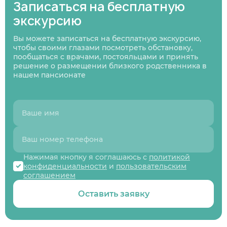
Записаться на бесплатную
экскурсию
01
/
07
Нажимая кнопку я соглашаюсь
с политикой
Вы можете записаться на бесплатную экскурсию,
Нажимая кнопку я соглашаюсь
Нажимая кнопку я соглашаюсь
с политикой
с политикой
конфиденциальности
и пользовательским
Нажимая кнопку я соглашаюсь
с политикой
чтобы своими глазами посмотреть обстановку,
конфиденциальности
конфиденциальности
и пользовательским
и пользовательским
соглашением
конфиденциальности
и пользовательским
Следующий вопрос
пообщаться с врачами, постояльцами и принять
соглашением
соглашением
соглашением
решение о размещении близкого родственника в
Перезвоните мне
нашем пансионате
Записаться
Записаться
Предыдущий вопрос
Оставить заявку
Нажимая кнопку я соглашаюсь с
политикой
конфиденциальности
и
пользовательским
соглашением
Оставить заявку