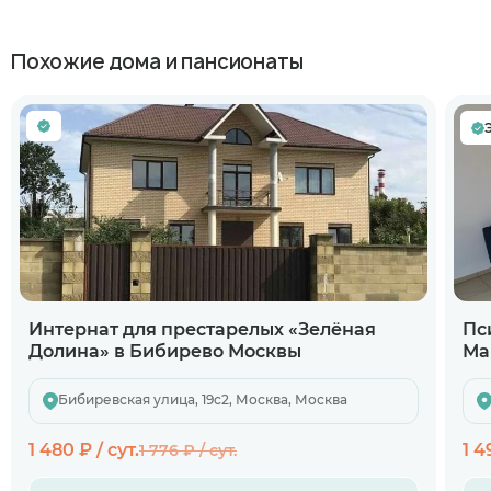
Похожие дома и пансионаты
Интернат для престарелых «Зелёная
Пс
Долина» в Бибирево Москвы
Ма
Бибиревская улица, 19с2, Москва, Москва
1 480 ₽ / сут.
1 4
1 776 ₽ / сут.