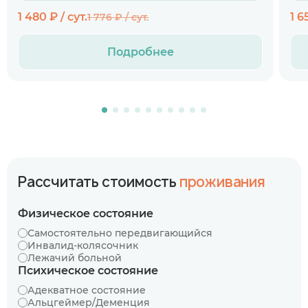
1 480 ₽ / сут.
1 6
1 776 ₽ / сут.
Подробнее
Рассчитать стоимость
проживания
Физическое состояние
Самостоятельно передвигающийся
Инвалид-колясочник
Лежачий больной
Психическое состояние
Адекватное состояние
Альцгеймер/Деменция