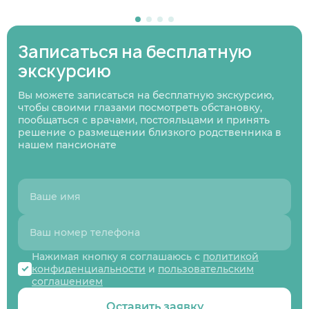
В ближайшее время
Узнаю информацию на будущее
Записаться на бесплатную
01
/
07
экскурсию
Нажимая кнопку я соглашаюсь
с политикой
Нажимая кнопку я соглашаюсь
Нажимая кнопку я соглашаюсь
с политикой
с политикой
конфиденциальности
и пользовательским
Нажимая кнопку я соглашаюсь
с политикой
конфиденциальности
конфиденциальности
и пользовательским
и пользовательским
соглашением
конфиденциальности
и пользовательским
Следующий вопрос
Вы можете записаться на бесплатную экскурсию,
соглашением
соглашением
соглашением
чтобы своими глазами посмотреть обстановку,
Перезвоните мне
пообщаться с врачами, постояльцами и принять
Записаться
Записаться
Предыдущий вопрос
Оставить заявку
решение о размещении близкого родственника в
нашем пансионате
Нажимая кнопку я соглашаюсь с
политикой
конфиденциальности
и
пользовательским
соглашением
Оставить заявку