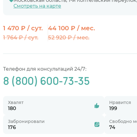
Московская область, 1-й Коптельский переулок,
Смотреть на карте
1 470 ₽ / сут.
44 100 ₽ / мес.
1 764 ₽ / сут.
52 920 ₽ / мес.
Телефон для консультаций 24/7:
8 (800) 600-73-35
Хвалят
Нравится
180
199
Забронировали
Свободно м
176
74