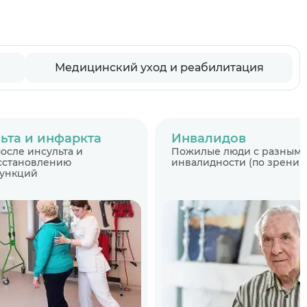
Медицинский уход и реабилитация
ьта и инфаркта
Инвалидов
осле инсульта и
Пожилые люди с разными
осстановлению
инвалидности (по зрению,
функций