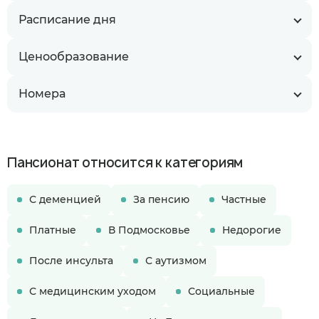
Расписание дня
Ценообразование
Номера
Пансионат относится к категориям
С деменцией
За пенсию
Частные
Платные
В Подмосковье
Недорогие
После инсульта
С аутизмом
С медицинским уходом
Социальные