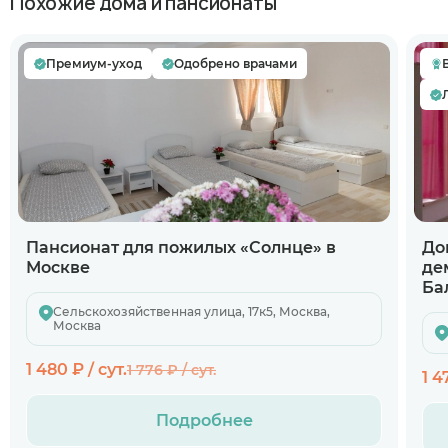
Похожие дома и пансионаты
Премиум-уход
Одобрено врачами
Пансионат для пожилых «Солнце» в
До
Москве
де
Ба
Сельскохозяйственная улица, 17к5, Москва,
Москва
1 480 ₽ / сут.
1 776 ₽ / сут.
1 4
Подробнее