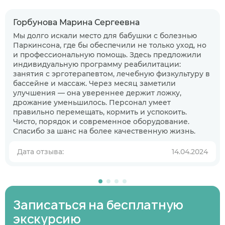
Горбунова Марина Сергеевна
Мы долго искали место для бабушки с болезнью
Паркинсона, где бы обеспечили не только уход, но
и профессиональную помощь. Здесь предложили
Когда планируете размещение в
индивидуальную программу реабилитации:
пансионате?
занятия с эрготерапевтом, лечебную физкультуру в
бассейне и массаж. Через месяц заметили
В ближайшее время
улучшения — она увереннее держит ложку,
Узнаю информацию на будущее
дрожание уменьшилось. Персонал умеет
правильно перемещать, кормить и успокоить.
Чисто, порядок и современное оборудование.
01
/
07
Спасибо за шанс на более качественную жизнь.
Нажимая кнопку я соглашаюсь
с политикой
Нажимая кнопку я соглашаюсь
Нажимая кнопку я соглашаюсь
с политикой
с политикой
конфиденциальности
и пользовательским
Нажимая кнопку я соглашаюсь
с политикой
конфиденциальности
конфиденциальности
и пользовательским
и пользовательским
Дата отзыва:
14.04.2024
соглашением
конфиденциальности
и пользовательским
Следующий вопрос
соглашением
соглашением
соглашением
Перезвоните мне
Записаться
Записаться
Предыдущий вопрос
Оставить заявку
Записаться на бесплатную
экскурсию