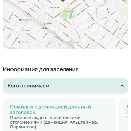
Информация для заселения
Кого принимаем
Пожилых с деменцией длинный
Л
С
заголовок
ч
Пожилые люди с психическими
отклонениями (деменция, Альцгеймер,
Паркинсон)