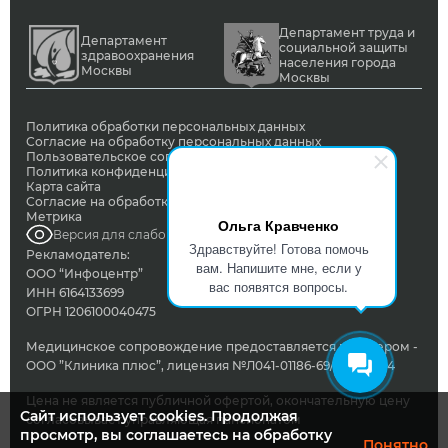
Департамент труда и
Департамент
социальной защиты
здравоохранения
населения города
Москвы
Москвы
Политика обработки персональных данных
Согласие на обработку персональных данных
Пользовательское соглашение
Политика конфиденциальности
Карта сайта
Согласие на обработку ПД с помощью сервиса Яндекс
Метрика
Ольга Кравченко
Версия для слабовидящих
Здравствуйте! Готова помочь
Рекламодатель:
вам. Напишите мне, если у
ООО “Инфоцентр”
вас появятся вопросы.
ИНН 6164133699
ОГРН 1206100040475
Медицинское сопровождение предоставляется партнером -
ООО ”Клиника плюс”, лицензия №Л041-01186-69/00342824
Цена не является публичной офертой, окончательную цену
Сайт использует cookies. Продолжая
согласовывает управляющая пансионатом
просмотр, вы соглашаетесь на обработку
Понятно