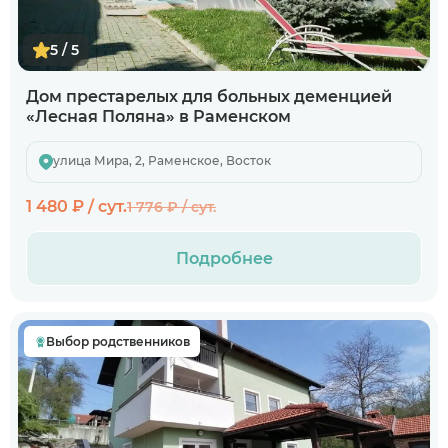
5 / 5
Дом престарелых для больных деменцией
«Лесная Поляна» в Раменском
улица Мира, 2, Раменское, Восток
1 480 ₽ / сут.
1 776 ₽ / сут.
Подробнее
Когда планируете размещение в
пансионате?
Выбор родственников
В ближайшее время
Узнаю информацию на будущее