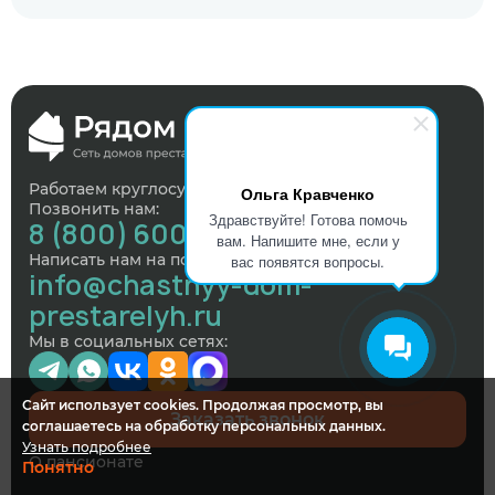
Работаем круглосуточно, без выходных
Ольга Кравченко
Позвонить нам:
Здравствуйте! Готова помочь
8 (800) 600-73-35
вам. Напишите мне, если у
Написать нам на почту:
вас появятся вопросы.
info@chastnyy-dom-
prestarelyh.ru
Мы в социальных сетях:
Сайт использует cookies. Продолжая просмотр, вы
Заказать звонок
соглашаетесь на обработку персональных данных.
Узнать подробнее
О пансионате
Понятно