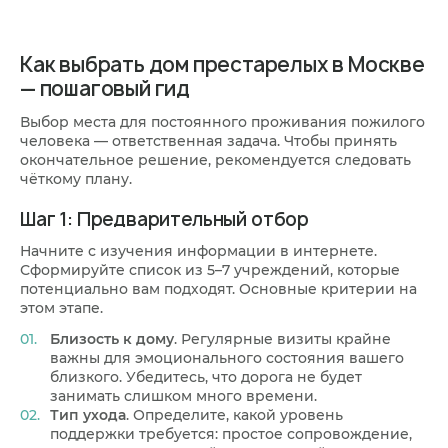
людей после инсульта, с деменцией, болезнью
Выбор зависит от приоритетов и бюджета.
Альцгеймера, Паркинсона, слабовидящих и
Частный пансионат. Современные и комфортные
инвалидов. Уход адаптируется под конкретные
условия проживания, высокий уровень
Как выбрать дом престарелых в Москве
потребности каждого.
персонального ухода, больше возможностей для
— пошаговый гид
размещения, гибкие условия договора. Часто
напоминает гостиницу или оздоровительный
Выбор места для постоянного проживания пожилого
центр. Государственный интернат. Основное
человека — ответственная задача. Чтобы принять
преимущество — доступная стоимость или
окончательное решение, рекомендуется следовать
бесплатное размещение. Однако стоит
чёткому плану.
учитывать возможную очередь на заселение,
более скромные условия и
Шаг 1: Предварительный отбор
стандартизированный, менее гибкий подход к
уходу.
Начните с изучения информации в интернете.
Сформируйте список из 5–7 учреждений, которые
потенциально вам подходят. Основные критерии на
этом этапе.
Близость к дому
. Регулярные визиты крайне
важны для эмоционального состояния вашего
близкого. Убедитесь, что дорога не будет
занимать слишком много времени.
Тип ухода
. Определите, какой уровень
поддержки требуется: простое сопровождение,