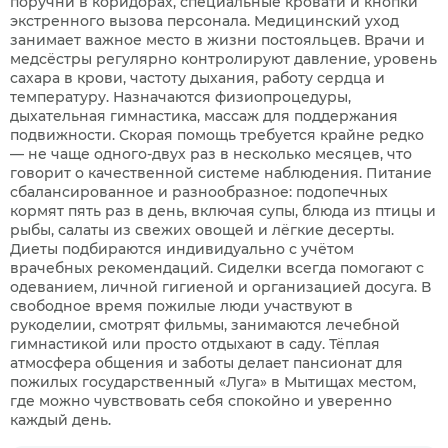
поручни в коридорах, специальные кровати и кнопки
экстренного вызова персонала. Медицинский уход
занимает важное место в жизни постояльцев. Врачи и
медсёстры регулярно контролируют давление, уровень
сахара в крови, частоту дыхания, работу сердца и
температуру. Назначаются физиопроцедуры,
дыхательная гимнастика, массаж для поддержания
подвижности. Скорая помощь требуется крайне редко
— не чаще одного-двух раз в несколько месяцев, что
говорит о качественной системе наблюдения. Питание
сбалансированное и разнообразное: подопечных
кормят пять раз в день, включая супы, блюда из птицы и
рыбы, салаты из свежих овощей и лёгкие десерты.
Диеты подбираются индивидуально с учётом
врачебных рекомендаций. Сиделки всегда помогают с
одеванием, личной гигиеной и организацией досуга. В
свободное время пожилые люди участвуют в
рукоделии, смотрят фильмы, занимаются лечебной
гимнастикой или просто отдыхают в саду. Тёплая
атмосфера общения и заботы делает пансионат для
пожилых государственный «Луга» в Мытищах местом,
где можно чувствовать себя спокойно и уверенно
каждый день.