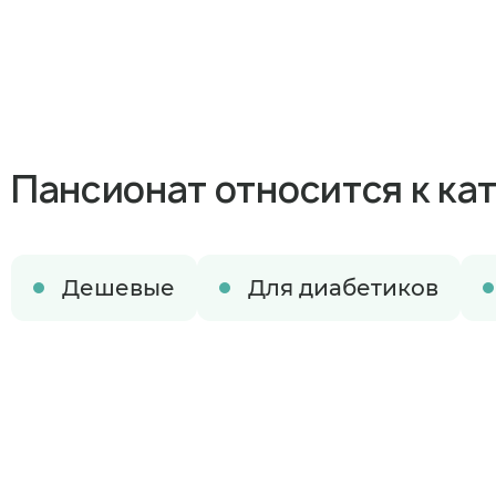
Пансионат относится к ка
Дешевые
Для диабетиков
Когда план
В ближайшее 