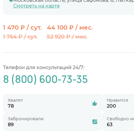
Московская область, улица Сафонова, 6, Лытка
Смотреть на карте
1 470 ₽ / сут.
44 100 ₽ / мес.
1 764 ₽ / сут.
52 920 ₽ / мес.
Телефон для консультаций 24/7:
8 (800) 600-73-35
Хвалят
Нравится
78
200
Забронировали
Свободно м
89
63