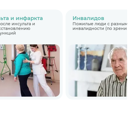
ьта и инфаркта
Инвалидов
осле инсульта и
Пожилые люди с разными
осстановлению
инвалидности (по зрению,
функций