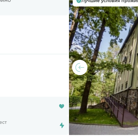
рино
Лучшие условия прожи
ест