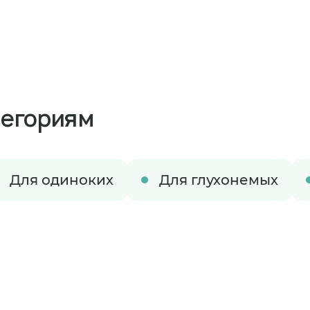
тегориям
Для одиноких
Для глухонемых
ируете размещение в пансионате
время