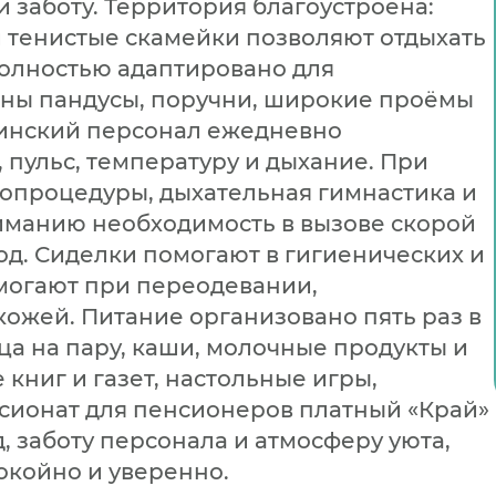
 заботу. Территория благоустроена:
и тенистые скамейки позволяют отдыхать
полностью адаптировано для
ены пандусы, поручни, широкие проёмы
инский персонал ежедневно
 пульс, температуру и дыхание. При
опроцедуры, дыхательная гимнастика и
иманию необходимость в вызове скорой
од. Сиделки помогают в гигиенических и
омогают при переодевании,
ожей. Питание организовано пять раз в
ца на пару, каши, молочные продукты и
 книг и газет, настольные игры,
нсионат для пенсионеров платный «Край»
, заботу персонала и атмосферу уюта,
окойно и уверенно.