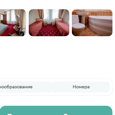
нообразование
Номера