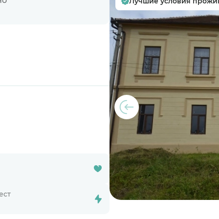
но
Лучшие условия прожи
ест