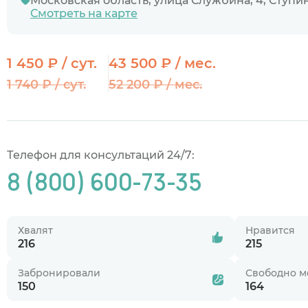
Московская область, улица Службина, 4, Ступи
Смотреть на карте
1 450 ₽ / сут.
43 500 ₽ / мес.
1 740 ₽ / сут.
52 200 ₽ / мес.
Телефон для консультаций 24/7:
8 (800) 600-73-35
Хвалят
Нравится
216
215
Забронировали
Свободно м
150
164