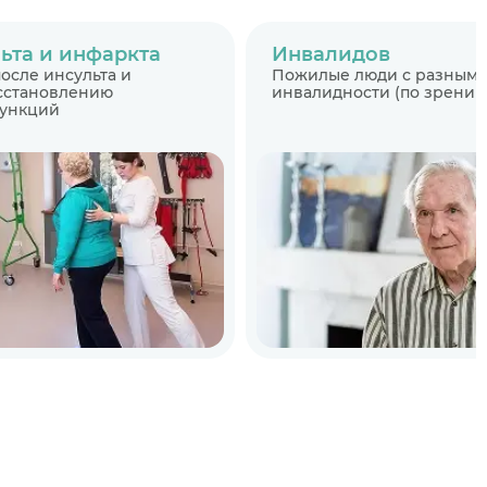
ьта и инфаркта
Инвалидов
осле инсульта и
Пожилые люди с разными
осстановлению
инвалидности (по зрению,
функций