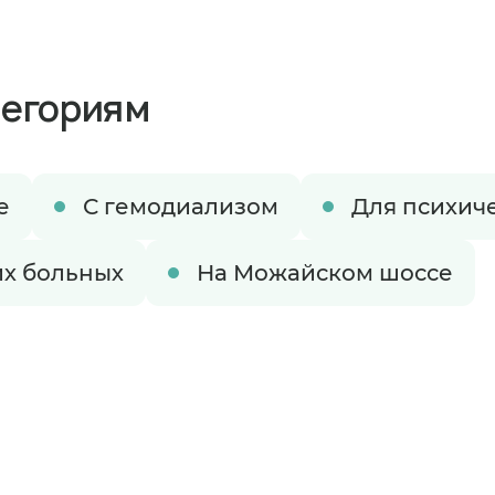
тегориям
е
С гемодиализом
Для психич
их больных
На Можайском шоссе
ируете размещение в пансионате
время