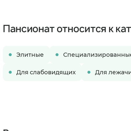
Пансионат относится к ка
Элитные
Специализированны
Для слабовидящих
Для лежач
Когда план
В ближайшее 