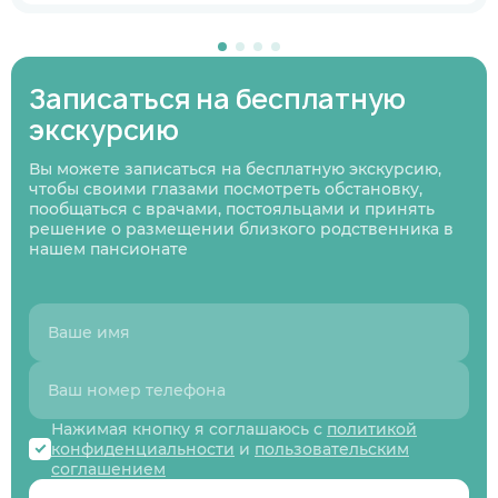
В ближайшее время
Узнаю информацию на будущее
Записаться на бесплатную
01
/
07
экскурсию
Нажимая кнопку я соглашаюсь
с политикой
Нажимая кнопку я соглашаюсь
Нажимая кнопку я соглашаюсь
с политикой
с политикой
конфиденциальности
и пользовательским
Нажимая кнопку я соглашаюсь
с политикой
конфиденциальности
конфиденциальности
и пользовательским
и пользовательским
соглашением
конфиденциальности
и пользовательским
Следующий вопрос
Вы можете записаться на бесплатную экскурсию,
соглашением
соглашением
соглашением
чтобы своими глазами посмотреть обстановку,
Перезвоните мне
пообщаться с врачами, постояльцами и принять
Записаться
Записаться
Предыдущий вопрос
Оставить заявку
решение о размещении близкого родственника в
нашем пансионате
Нажимая кнопку я соглашаюсь с
политикой
конфиденциальности
и
пользовательским
соглашением