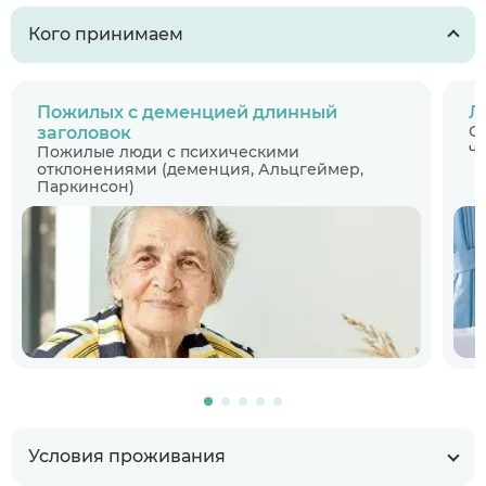
Кого принимаем
Пожилых с деменцией длинный
Л
С
заголовок
ч
Пожилые люди с психическими
отклонениями (деменция, Альцгеймер,
Паркинсон)
Условия проживания