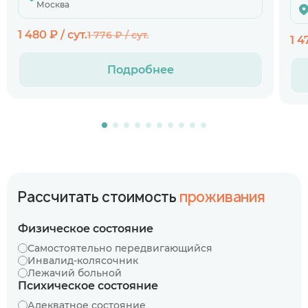
Москва
1 480 ₽ / сут.
1 776 ₽ / сут.
1 4
Подробнее
Рассчитать стоимость
проживания
Физическое состояние
Самостоятельно передвигающийся
Инвалид-колясочник
Лежачий больной
Психическое состояние
Адекватное состояние