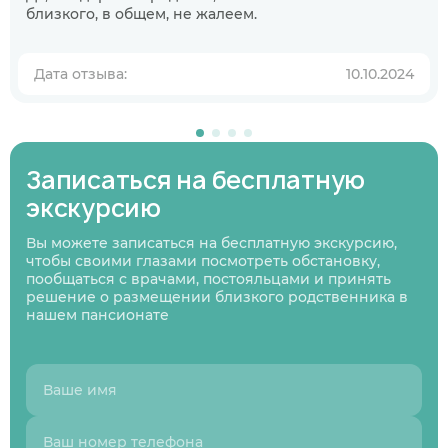
Когда планируете размещение в
близкого, в общем, не жалеем.
пансионате?
В ближайшее время
Дата отзыва:
10.10.2024
Узнаю информацию на будущее
01
/
07
Нажимая кнопку я соглашаюсь
с политикой
Нажимая кнопку я соглашаюсь
Нажимая кнопку я соглашаюсь
с политикой
с политикой
Записаться на бесплатную
конфиденциальности
и пользовательским
Нажимая кнопку я соглашаюсь
с политикой
конфиденциальности
конфиденциальности
и пользовательским
и пользовательским
соглашением
конфиденциальности
и пользовательским
Следующий вопрос
экскурсию
соглашением
соглашением
соглашением
Перезвоните мне
Записаться
Записаться
Вы можете записаться на бесплатную экскурсию,
Предыдущий вопрос
Оставить заявку
чтобы своими глазами посмотреть обстановку,
пообщаться с врачами, постояльцами и принять
решение о размещении близкого родственника в
нашем пансионате