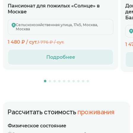
Пансионат для пожилых «Солнце» в
До
Москве
де
Ба
Сельскохозяйственная улица, 17к5, Москва,
Москва
1 480 ₽ / сут.
1 776 ₽ / сут.
1 4
Подробнее
Рассчитать стоимость
проживания
Физическое состояние