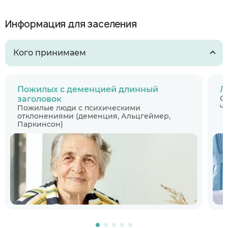
Информация для заселения
Кого принимаем
Пожилых с деменцией длинный
Л
С
заголовок
ч
Пожилые люди с психическими
отклонениями (деменция, Альцгеймер,
Паркинсон)