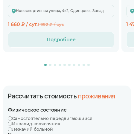
Новоспортивная улица, 4к2, Одинцово,, Запад
1 660 ₽ / сут.
1 4
1 992 ₽ / сут.
Подробнее
Рассчитать стоимость
проживания
Физическое состояние
Самостоятельно передвигающийся
Инвалид-колясочник
Лежачий больной