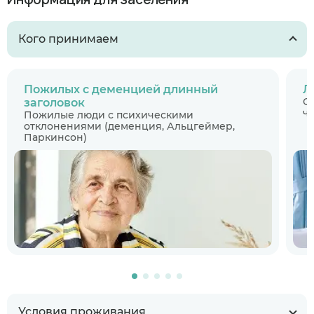
Кого принимаем
Пожилых с деменцией длинный
Л
С
заголовок
ч
Пожилые люди с психическими
отклонениями (деменция, Альцгеймер,
Паркинсон)
Условия проживания