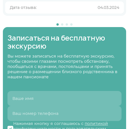
пансионате?
Дата отзыва:
04.03.2024
В ближайшее время
Узнаю информацию на будущее
01
/
07
Записаться на бесплатную
Нажимая кнопку я соглашаюсь
с политикой
Нажимая кнопку я соглашаюсь
Нажимая кнопку я соглашаюсь
с политикой
с политикой
конфиденциальности
и пользовательским
Нажимая кнопку я соглашаюсь
с политикой
экскурсию
конфиденциальности
конфиденциальности
и пользовательским
и пользовательским
соглашением
конфиденциальности
и пользовательским
Следующий вопрос
соглашением
соглашением
соглашением
Вы можете записаться на бесплатную экскурсию,
Перезвоните мне
чтобы своими глазами посмотреть обстановку,
Записаться
Записаться
Предыдущий вопрос
Оставить заявку
пообщаться с врачами, постояльцами и принять
решение о размещении близкого родственника в
нашем пансионате
Нажимая кнопку я соглашаюсь с
политикой
конфиденциальности
и
пользовательским