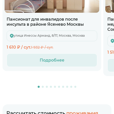
Пансионат для инвалидов после
Па
инсульта в районе Ясенево Москвы
ме
Со
улица Инессы Арманд, 8/17, Москва, Москва
1 610 ₽ / сут.
1 932 ₽ / сут.
1 5
Подробнее
Рассчитать стоимость
проживания