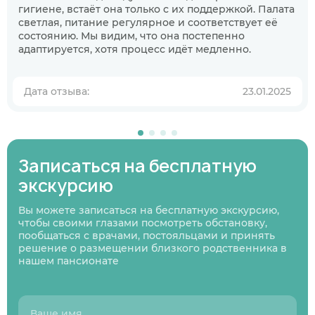
гигиене, встаёт она только с их поддержкой. Палата
светлая, питание регулярное и соответствует её
Когда планируете размещение в
состоянию. Мы видим, что она постепенно
пансионате?
адаптируется, хотя процесс идёт медленно.
В ближайшее время
Узнаю информацию на будущее
Дата отзыва:
23.01.2025
01
/
07
Нажимая кнопку я соглашаюсь
с политикой
Нажимая кнопку я соглашаюсь
Нажимая кнопку я соглашаюсь
с политикой
с политикой
конфиденциальности
и пользовательским
Нажимая кнопку я соглашаюсь
с политикой
конфиденциальности
конфиденциальности
и пользовательским
и пользовательским
соглашением
конфиденциальности
и пользовательским
Записаться на бесплатную
Следующий вопрос
соглашением
соглашением
соглашением
экскурсию
Перезвоните мне
Записаться
Записаться
Предыдущий вопрос
Оставить заявку
Вы можете записаться на бесплатную экскурсию,
чтобы своими глазами посмотреть обстановку,
пообщаться с врачами, постояльцами и принять
решение о размещении близкого родственника в
нашем пансионате