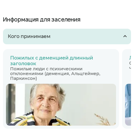
Информация для заселения
Кого принимаем
Пожилых с деменцией длинный
Л
С
заголовок
ч
Пожилые люди с психическими
отклонениями (деменция, Альцгеймер,
Паркинсон)