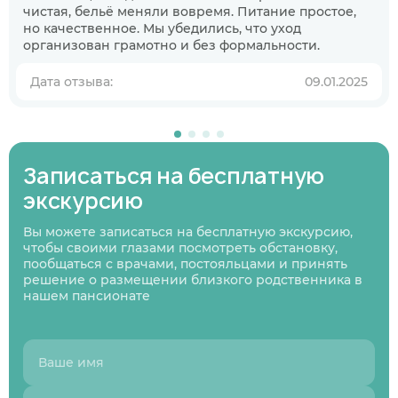
Когда планируете размещение в
чистая, бельё меняли вовремя. Питание простое,
но качественное. Мы убедились, что уход
пансионате?
организован грамотно и без формальности.
В ближайшее время
Узнаю информацию на будущее
Дата отзыва:
09.01.2025
01
/
07
Нажимая кнопку я соглашаюсь
с политикой
Нажимая кнопку я соглашаюсь
Нажимая кнопку я соглашаюсь
с политикой
с политикой
конфиденциальности
и пользовательским
Нажимая кнопку я соглашаюсь
с политикой
Записаться на бесплатную
конфиденциальности
конфиденциальности
и пользовательским
и пользовательским
соглашением
конфиденциальности
и пользовательским
Следующий вопрос
соглашением
соглашением
соглашением
экскурсию
Перезвоните мне
Записаться
Записаться
Предыдущий вопрос
Оставить заявку
Вы можете записаться на бесплатную экскурсию,
чтобы своими глазами посмотреть обстановку,
пообщаться с врачами, постояльцами и принять
решение о размещении близкого родственника в
нашем пансионате