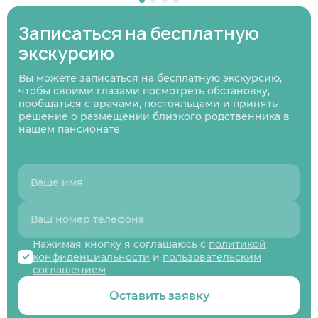
Узнаю информацию на будущее
Записаться на бесплатную
экскурсию
01
/
07
Нажимая кнопку я соглашаюсь
с политикой
Нажимая кнопку я соглашаюсь
Нажимая кнопку я соглашаюсь
с политикой
с политикой
конфиденциальности
и пользовательским
Нажимая кнопку я соглашаюсь
с политикой
Вы можете записаться на бесплатную экскурсию,
конфиденциальности
конфиденциальности
и пользовательским
и пользовательским
соглашением
конфиденциальности
и пользовательским
Следующий вопрос
чтобы своими глазами посмотреть обстановку,
соглашением
соглашением
соглашением
пообщаться с врачами, постояльцами и принять
Перезвоните мне
решение о размещении близкого родственника в
Записаться
Записаться
Предыдущий вопрос
Оставить заявку
нашем пансионате
Нажимая кнопку я соглашаюсь с
политикой
конфиденциальности
и
пользовательским
соглашением
Оставить заявку