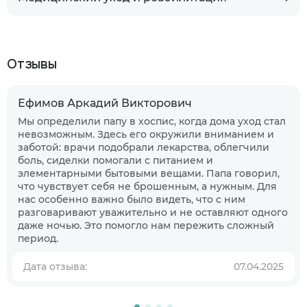
Отзывы
Ефимов Аркадий Викторович
Мы определили папу в хоспис, когда дома уход стал
невозможным. Здесь его окружили вниманием и
заботой: врачи подобрали лекарства, облегчили
боль, сиделки помогали с питанием и
элементарными бытовыми вещами. Папа говорил,
что чувствует себя не брошенным, а нужным. Для
нас особенно важно было видеть, что с ним
разговаривают уважительно и не оставляют одного
даже ночью. Это помогло нам пережить сложный
период.
Когда планируете размещение в
Дата отзыва:
07.04.2025
пансионате?
В ближайшее время