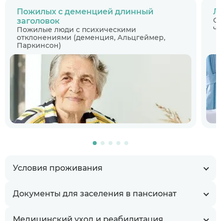
Пожилых с деменцией длинный
Л
С
заголовок
ч
Пожилые люди с психическими
отклонениями (деменция, Альцгеймер,
Паркинсон)
Условия проживания
Документы для заселения в пансионат
Медицинский уход и реабилитация