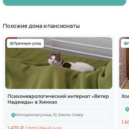
Похожие дома и пансионаты
Премиум-уход
Психоневрологический интернат «Ветер
Хо
Надежды» в Химках
Молодёжная улица, 10, Химки, Север
1 6
1 470 ₽ / сут.
1 764 ₽ / сут.