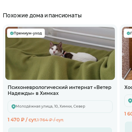
Похожие дома и пансионаты
Премиум-уход
Психоневрологический интернат «Ветер
Хо
Надежды» в Химках
Молодёжная улица, 10, Химки, Север
1 6
1 470 ₽ / сут.
1 764 ₽ / сут.