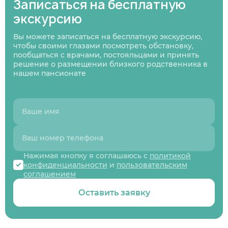
Записаться на бесплатную
экскурсию
01
/
07
Нажимая кнопку я соглашаюсь
с политикой
Вы можете записаться на бесплатную экскурсию,
Нажимая кнопку я соглашаюсь
Нажимая кнопку я соглашаюсь
с политикой
с политикой
конфиденциальности
и пользовательским
Нажимая кнопку я соглашаюсь
с политикой
чтобы своими глазами посмотреть обстановку,
конфиденциальности
конфиденциальности
и пользовательским
и пользовательским
соглашением
конфиденциальности
и пользовательским
Следующий вопрос
пообщаться с врачами, постояльцами и принять
соглашением
соглашением
соглашением
решение о размещении близкого родственника в
Перезвоните мне
нашем пансионате
Записаться
Записаться
Предыдущий вопрос
Оставить заявку
Нажимая кнопку я соглашаюсь с
политикой
конфиденциальности
и
пользовательским
соглашением
Оставить заявку