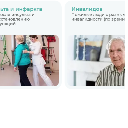
ьта и инфаркта
Инвалидов
осле инсульта и
Пожилые люди с разными
осстановлению
инвалидности (по зрению,
функций