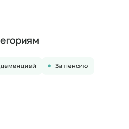
тегориям
 деменцией
За пенсию
ируете размещение в пансионате
время