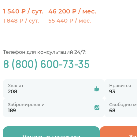
1 540 ₽ / сут.
46 200 ₽ / мес.
1 848 ₽ / сут.
55 440 ₽ / мес.
Телефон для консультаций 24/7:
8 (800) 600-73-35
Хвалят
Нравится
208
93
Забронировали
Свободно м
189
68