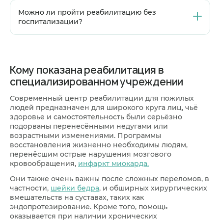
правильному общению и справляться с
Ключевое отличие — в целях и оснащении. Наша
Можно ли пройти реабилитацию без
эмоциональной нагрузкой.
главная задача — не просто содержание, а
госпитализации?
активное восстановление и возврат к
максимально возможной самостоятельной
Да, такая возможность есть. Мы предлагаем
жизни. Для этого у нас работают врачи-
амбулаторный формат, когда пациент приезжает
реабилитологи, инструкторы ЛФК, используется
в центр на несколько часов для процедур и
Кому показана реабилитация в
физиотерапия, и для каждого пациента
занятий, а также формат дневного стационара.
создаётся персональная программа.
специализированном учреждении
Условия подбираются индивидуально после
Медицинский мониторинг состояния ведётся
консультации с врачом.
постоянно.
Современный центр реабилитации для пожилых
людей предназначен для широкого круга лиц, чьё
здоровье и самостоятельность были серьёзно
подорваны перенесёнными недугами или
возрастными изменениями. Программы
восстановления жизненно необходимы людям,
перенёсшим острые нарушения мозгового
кровообращения,
инфаркт миокарда.
Они также очень важны после сложных переломов, в
частности,
шейки бедра
, и обширных хирургических
вмешательств на суставах, таких как
эндопротезирование. Кроме того, помощь
оказывается при наличии хронических