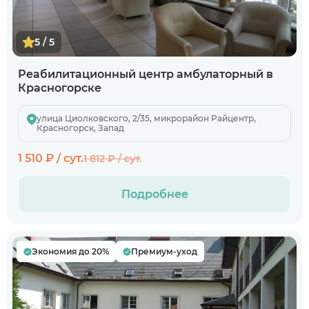
5 / 5
Реабилитационный центр амбулаторный в
Красногорске
улица Циолковского, 2/35, микрорайон Райцентр,
Красногорск, Запад
1 510 ₽ / сут.
1 812 ₽ / сут.
Подробнее
Когда планируете размещение в
пансионате?
Экономия до 20%
Премиум-уход
В ближайшее время
Узнаю информацию на будущее