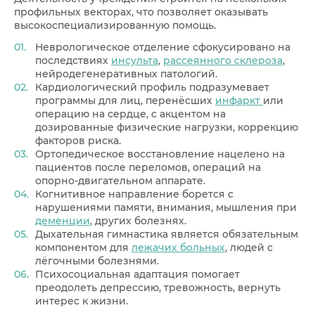
профильных векторах, что позволяет оказывать
высокоспециализированную помощь.
Неврологическое отделение сфокусировано на
последствиях
инсульта
,
рассеянного склероза
,
нейродегенеративных патологий.
Кардиологический профиль подразумевает
программы для лиц, перенёсших
инфаркт
или
операцию на сердце, с акцентом на
дозированные физические нагрузки, коррекцию
факторов риска.
Ортопедическое восстановление нацелено на
пациентов после переломов, операций на
опорно-двигательном аппарате.
Когнитивное направление борется с
нарушениями памяти, внимания, мышления при
деменции
, других болезнях.
Дыхательная гимнастика является обязательным
компонентом для
лежачих больных
, людей с
лёгочными болезнями.
Психосоциальная адаптация помогает
преодолеть депрессию, тревожность, вернуть
интерес к жизни.