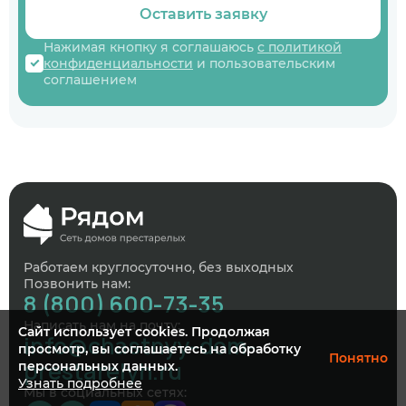
Оставить заявку
Нажимая кнопку я соглашаюсь
с политикой
конфиденциальности
и пользовательским
соглашением
Работаем круглосуточно, без выходных
Позвонить нам:
8 (800) 600-73-35
Написать нам на почту:
Сайт использует cookies. Продолжая
info@chastnyy-dom-
просмотр, вы соглашаетесь на обработку
Понятно
prestarelyh.ru
персональных данных.
Узнать подробнее
Мы в социальных сетях: