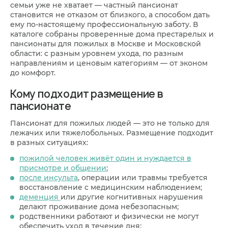
пожилым человеком, чтобы вы могли убедиться,
диагнозами они работают.
семьи уже не хватает — частный пансионат
что всё в порядке, даже не приезжая лично.
становится не отказом от близкого, а способом дать
ему по-настоящему профессиональную заботу. В
каталоге собраны проверенные дома престарелых и
пансионаты для пожилых в Москве и Московской
области: с разным уровнем ухода, по разным
направлениям и ценовым категориям — от эконом
до комфорт.
Кому подходит размещение в
пансионате
Пансионат для пожилых людей — это не только для
лежачих или тяжелобольных. Размещение подходит
в разных ситуациях:
пожилой человек живёт один и нуждается в
присмотре и общении
;
после инсульта
, операции или травмы требуется
восстановление с медицинским наблюдением;
деменция
или другие когнитивных нарушения
делают проживание дома небезопасным;
родственники работают и физически не могут
обеспечить уход в течение дня;