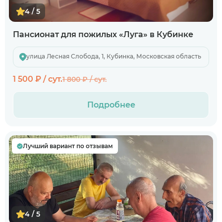
4 / 5
Пансионат для пожилых «Луга» в Кубинке
улица Лесная Слобода, 1, Кубинка, Московская область
1 500 ₽ / сут.
1 800 ₽ / сут.
Подробнее
Лучший вариант по отзывам
4 / 5
Когда планируете размещение в